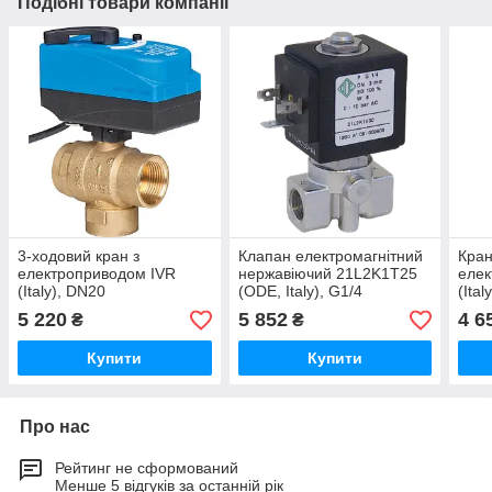
Подібні товари компанії
3-ходовий кран з
Клапан електромагнітний
Кран
електроприводом IVR
нержавіючий 21L2K1T25
елек
(Italy), DN20
(ODE, Italy), G1/4
(Ita
5 220
5 852
4 6
₴
₴
Купити
Купити
Про нас
Рейтинг не сформований
Менше 5 відгуків за останній рік