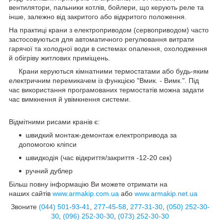
вентилятори, пальники котлів, бойлери, що керують реле та
інше, залежно від закритого або відкритого положення.
На практиці крани з електроприводом (сервоприводом) часто
застосовуються для автоматичного регулювання витрати
гарячої та холодної води в системах опалення, охолодження
й обігріву житлових приміщень.
Крани керуються кімнатними термостатами або будь-яким
електричним перемикачем із функцією "Вмик. - Вимк.". Під
час використання програмованих термостатів можна задати
час вимкнення й увімкнення системи.
Відмітними рисами кранів є:
швидкий монтаж-демонтаж електропривода за
допомогою кліпси
швидкодія (час відкриття/закриття -12-20 сек)
ручний дублер
Більш повну інформацію Ви можете отримати на
наших сайтів
www.armakip.com.ua
або
www.armakip.net.ua
Звоните
(044) 501-93-41
,
277-45-58
,
277-31-30
,
(050) 252-30-
30
,
(096) 252-30-30
,
(073) 252-30-30