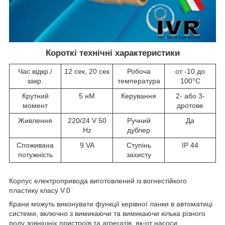
Короткі технічні характеристики
Час відкр./
12 сек, 20 сек
Робоча
от -10 до
закр.
температура
100°С
Крутний
5 нМ
Керування
2- або 3-
момент
дротове
Живлення
220/24 V 50
Ручний
Да
Hz
дублер
Споживана
9 VA
Ступінь
IP 44
потужність
захисту
Корпус електропривода виготовлений із вогнестійкого
пластику класу V.0
Крани можуть виконувати функції керівної ланки в автоматиці
системи, включно з вимикаючи та вимикаючи кілька різного
роду зовнішніх пристроїв та агрегатів, як-от насоси,