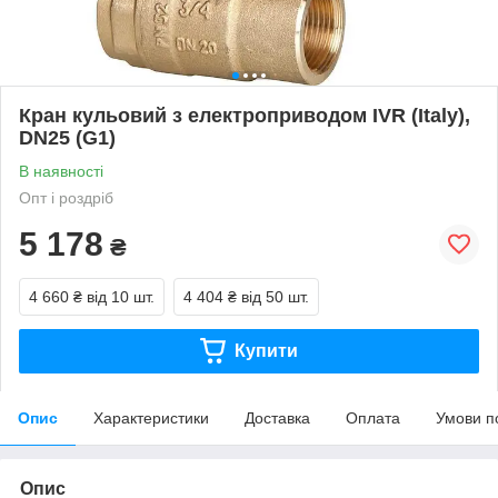
Кран кульовий з електроприводом IVR (Italy),
DN25 (G1)
В наявності
Опт і роздріб
5 178
₴
4 660 ₴
від 10 шт.
4 404 ₴
від 50 шт.
Купити
Опис
Характеристики
Доставка
Оплата
Умови п
Опис