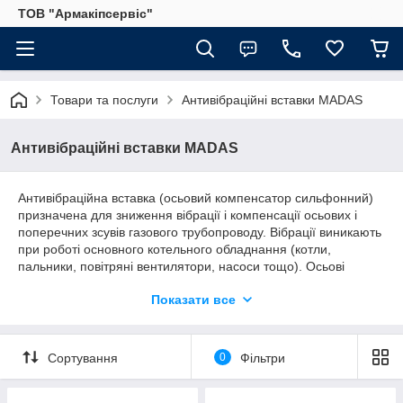
ТОВ "Армакіпсервіс"
Товари та послуги
Антивібраційні вставки MADAS
Антивібраційні вставки MADAS
Антивібраційна вставка (осьовий компенсатор сильфонний)
призначена для зниження вібрації і компенсації осьових і
поперечних зсувів газового трубопроводу. Вібрації виникають
при роботі основного котельного обладнання (котли,
пальники, повітряні вентилятори, насоси тощо). Осьові
зміщення трубопроводу виникають внаслідок лінійних змін
Показати все
довжини труби із-за теплового розширення/звуження.
Поперечні зміщення обумовлені невідповідностей осей і
згинів трубопроводів.
Сортування
0
Фільтри
Застосування антивібраційних вставок/компенсаторів
дозволяє значно збільшити термін служби обладнання,
встановленого на газовому трубопроводі.