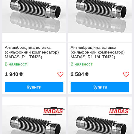
Антивібраційна вставка
Антивібраційна вставка
(сильфонний компенсатор)
(сильфонний компенсатор)
MADAS, R1 (DN25)
MADAS, R1 1/4 (DN32)
В наявності
В наявності
Телефонуйте нам
(044) 277-45-58
,
277-31-30
,
1 940
2 584
₴
₴
(050) 252-30-30
,
(096) 252-30-30
,
(073) 252-30-30
Купити
Купити
Також Ви можете придбати
автоматичний
клапан Madas
або
клапан Madas з ручним
взводом
або
фільтр газовий Madas
або
регулятор тиску газу Madas