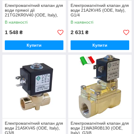
Електромагнітний клапан для
Електромагнітний клапан для
води прямої дії
води 21A2KV45 (ODE, Italy),
21TG2KR0V40 (ODE, Italy),
G1/4
G1/4
В наявності
В наявності
1 548
2 631
₴
₴
Купити
Купити
Електромагнітний клапан для
Електромагнітний клапан для
води 21A5KV45 (ODE, Italy),
води 21WA3R0B130 (ODE,
G3/8
Italy), G3/8