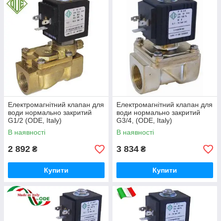
Вам не доведеться чекати. Ми подбали про Вас і Ви
отримаєте необхідну Вам електромагнітний клапан для води
відразу після прийняття Вами рішення.
Електромагнітний клапан для
Електромагнітний клапан для
води нормально закритий
води нормально закритий
G1/2 (ODE, Italy)
G3/4, (ODE, Italy)
В наявності
В наявності
Як працює 2/2 ходової нормально закритий
електромагнітний клапан
2 892
3 834
₴
₴
прямої дії непрямого дії комбінованої дії
Купити
Купити