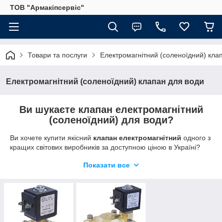
ТОВ "Армакіпсервіс"
Товари та послуги
Електромагнітний (соленоїдний) кла
Електромагнітний (соленоїдний) клапан для води
Ви шукаєте клапан електромагнітний
(соленоїдний) для води?
Ви хочете купити якісний
клапан
електромагнітний
одного з
кращих світових виробників
за доступною ціною в Україні?
Ми допоможемо Вам.
Показати все
Компанія
ODE S. r.l
. (Italy) створена в 1960 році. Якість
електромагнітних клапанів ODE оцінили споживачі більше 60-
ти країн світу.