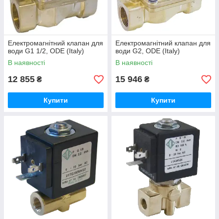
Електромагнітний клапан для
Електромагнітний клапан для
води G1 1/2, ODE (Italy)
води G2, ODE (Italy)
В наявності
В наявності
Відвідайте наш корпоративний сайт:
12 855
15 946
₴
₴
www.armakip.com.ua
або альтернативний сайт
www.armakip.net.ua
Купити
Купити
Телефонуйте нам
(044)
277-45-58
,
277-31-30
(050) 252-30-30
,
(096) 252-30-30
,
(073) 252-30-30
Можливо Ви хочете купити електромагнітні
клапани для
повітря
або
електромагнітні клапани для пари