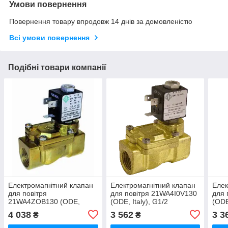
Умови повернення
Повернення товару впродовж 14 днів за домовленістю
Всі умови повернення
Подібні товари компанії
Електромагнітний клапан
Електромагнітний клапан
Елек
для повітря
для повітря 21WA4I0V130
для 
21WA4ZOB130 (ODE,
(ODE, Italy), G1/2
(ODE
Italy), G1/2
4 038
3 562
3 3
₴
₴