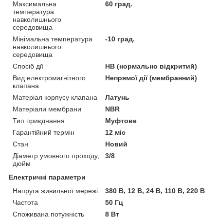
Максимальна
60 град.
температура
навколишнього
середовища
Мінімальна температура
-10 град.
навколишнього
середовища
Спосіб дії
НВ (нормально відкритий)
Вид електромагнітного
Непрямої дії (мембранний)
клапана
Матеріал корпусу клапана
Латунь
Матеріали мембрани
NBR
Тип приєднання
Муфтове
Гарантійний термін
12 міс
Стан
Новий
Діаметр умовного проходу,
3/8
дюйм
Електричні параметри
Напруга живильної мережі
380 В, 12 В, 24 В, 110 В, 220 В
Частота
50 Гц
Споживана потужність
8 Вт