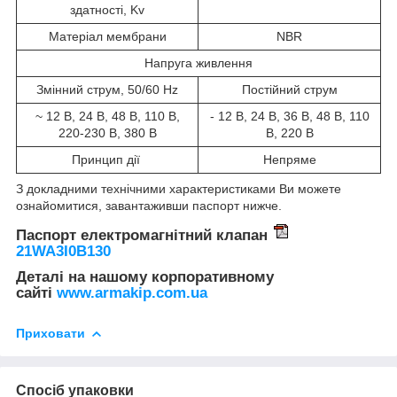
здатності, Kv
Матеріал мембрани
NBR
Напруга живлення
Змінний струм, 50/60 Hz
Постійний струм
~ 12 В, 24 В, 48 В, 110 В,
- 12 В, 24 В, 36 В, 48 В, 110
220-230 В, 380 В
В, 220 В
Принцип дії
Непряме
З докладними технічними характеристиками Ви можете
ознайомитися, завантаживши паспорт нижче.
Паспорт електромагнітний клапан
21WA3I0B130
Деталі на нашому корпоративному
сайті
www.armakip.com.ua
Приховати
Спосіб упаковки