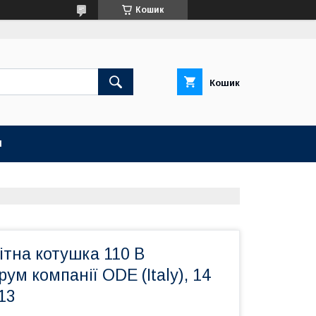
Кошик
Кошик
И
тна котушка 110 В
ум компанії ODE (Italy), 14
13