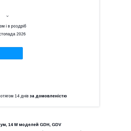
ом і в роздріб
истопада 2026
ротягом 14 днів
за домовленістю
трум, 14 W моделей GDH, GDV