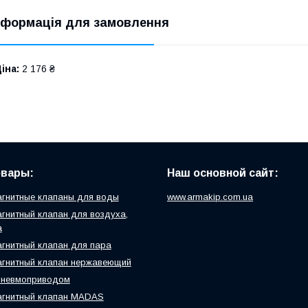
нформація для замовлення
іна:
2 176 ₴
овары:
Наш основной сайт:
гнитные клапаны для воды
www.armakip.com.ua
гнитный клапан для воздуха,
а
гнитный клапан для пара
гнитный клапан нержавеющий
пневмоприводом
агнитный клапан MADAS