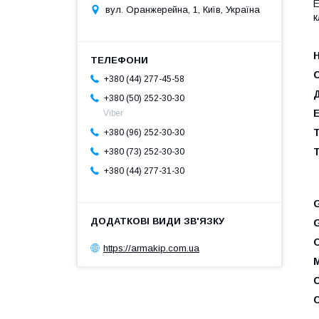
Е
вул. Оранжерейна, 1, Київ, Україна
к
+380 (44) 277-45-58
+380 (50) 252-30-30
Viber
Т
+380 (96) 252-30-30
+380 (73) 252-30-30
+380 (44) 277-31-30
https://armakip.com.ua
М
С