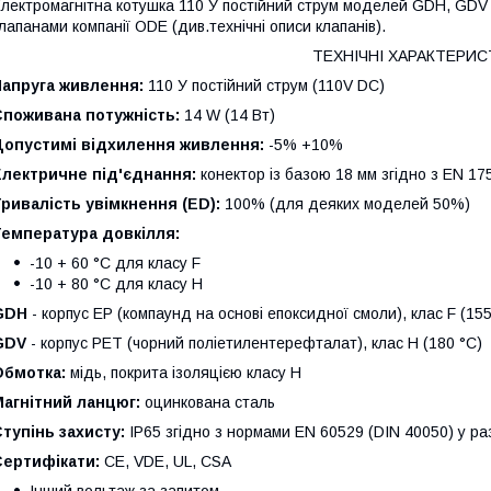
лектромагнітна котушка 110 У постійний струм моделей GDH, GDV 
лапанами компанії ODE (див.технічні описи клапанів).
ТЕХНІЧНІ ХАРАКТЕРИ
Напруга живлення:
110 У постійний струм (110V DC)
Споживана потужність:
14 W (14 Вт)
Допустимі відхилення живлення:
-5% +10%
Електричне під'єднання:
конектор із базою 18 мм згідно з EN 17
ривалість увімкнення (ED):
100% (для деяких моделей 50%)
Температура довкілля:
-10 + 60 °C для класу F
-10 + 80 °C для класу H
GDH
- корпус EP (компаунд на основі епоксидної смоли), клас F (155
GDV
- корпус PET (чорний поліетилентерефталат), клас H (180 °C)
Обмотка:
мідь, покрита ізоляцією класу H
агнітний ланцюг:
оцинкована сталь
тупінь захисту:
IP65 згідно з нормами EN 60529 (DIN 40050) у ра
Сертифікати:
CE, VDE, UL, CSA
Інший вольтаж за запитом