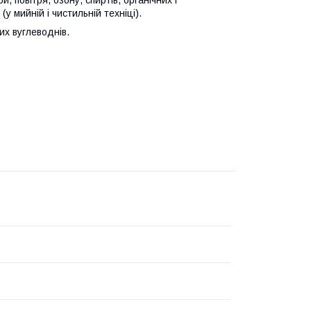
(у мийній і чистильній техніці).
их вуглеводнів.