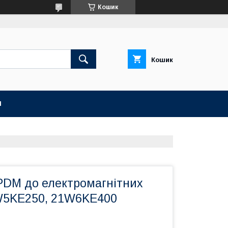
Кошик
Кошик
И
DM до електромагнітних
W5KE250, 21W6KE400