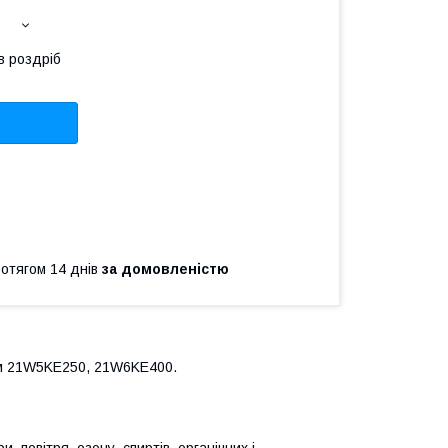
в роздріб
ротягом 14 днів
за домовленістю
нам 21W5KE250, 21W6KE400.
 повітря, озону, спиртів, органічних і