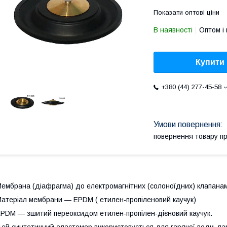
Показати оптові ціни
В наявності
Оптом і 
Купити
+380 (44) 277-45-58
повернення товару п
ембрана (діафрагма) до електромагнітних (солоноїдних) клапа
атеріал мембрани — EPDM ( етилен-пропіленовий каучук)
PDM — зшитий переоксидом етилен-пропілен-дієновий каучук.
ей синтетичний еластомер використовується для гарячої води, пари,