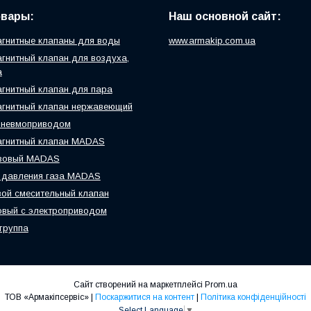
овары:
Наш основной сайт:
гнитные клапаны для воды
www.armakip.com.ua
гнитный клапан для воздуха,
а
гнитный клапан для пара
гнитный клапан нержавеющий
пневмоприводом
агнитный клапан MADAS
азовый MADAS
 давления газа MADAS
ой смесительный клапан
вый с электроприводом
группа
Сайт створений на маркетплейсі
Prom.ua
ТОВ «Армакіпсервіс» |
Поскаржитися на контент
|
Політика конфіденційності
Select Language
▼