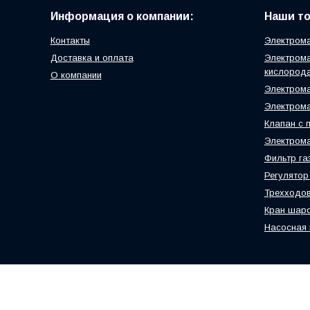
Информация о компании:
Наши т
Контакты
Электрома
Доставка и оплата
Электрома
кислород
О компании
Электрома
Электрома
Клапан с 
Электром
Фильтр г
Регулятор
Трехходов
Кран шаро
Насосная 