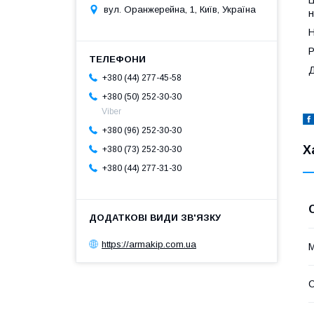
вул. Оранжерейна, 1, Київ, Україна
н
Н
Р
Д
+380 (44) 277-45-58
+380 (50) 252-30-30
Viber
+380 (96) 252-30-30
Х
+380 (73) 252-30-30
+380 (44) 277-31-30
https://armakip.com.ua
М