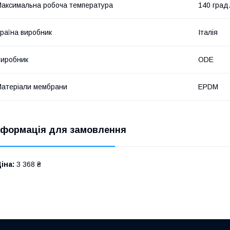
аксимальна робоча температура
140 град
раїна виробник
Італія
иробник
ODE
атеріали мембрани
EPDM
нформація для замовлення
іна:
3 368 ₴