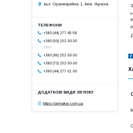
вул. Оранжерейна, 1, Київ, Україна
З
Н
к
Р
+380 (44) 277-45-58
Д
+380 (50) 252-30-30
Viber
+380 (96) 252-30-30
+380 (73) 252-30-30
Х
+380 (44) 277-31-30
https://armakip.com.ua
М