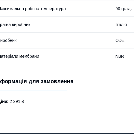
аксимальна робоча температура
90 град.
раїна виробник
Італія
иробник
ODE
атеріали мембрани
NBR
нформація для замовлення
іна:
2 291 ₴