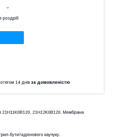
в роздріб
ротягом 14 днів
за домовленістю
ам 21H11K0B120, 21H12K0B120. Мембрана
трил-бутитадієнового каучуку.