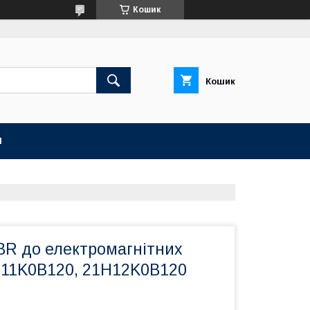
Кошик
Кошик
И
R до електромагнітних
H11K0B120, 21H12K0B120