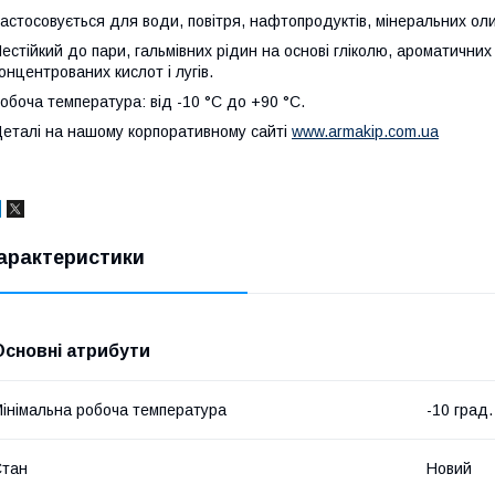
астосовується для води, повітря, нафтопродуктів, мінеральних оли
естійкий до пари, гальмівних рідин на основі гліколю, ароматичних р
онцентрованих кислот і лугів.
обоча температура: від -10 °C до +90 °C.
еталі на нашому корпоративному сайті
www.armakip.com.ua
арактеристики
Основні атрибути
інімальна робоча температура
-10 град.
Стан
Новий