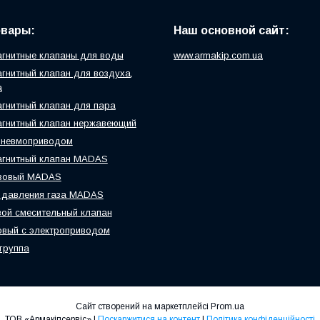
овары:
Наш основной сайт:
гнитные клапаны для воды
www.armakip.com.ua
гнитный клапан для воздуха,
а
гнитный клапан для пара
гнитный клапан нержавеющий
пневмоприводом
агнитный клапан MADAS
азовый MADAS
 давления газа MADAS
ой смесительный клапан
вый с электроприводом
группа
Сайт створений на маркетплейсі
Prom.ua
ТОВ «Армакіпсервіс» |
Поскаржитися на контент
|
Політика конфіденційності