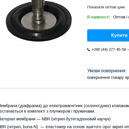
Показати оптові ціни
В наявності
Оптом і 
Купити
+380 (44) 277-45-58
повернення товару п
ембрана (діафрагма) до електромагнітних (солоноїдних) клапан
остачається в комплекті з плунжером і пружинами.
атеріал мембрани — NBR (нітрил-бутитадієновий каучук)
BR (нітрил, buna-N) — еластомер на основі зшитого сірої акрил-ні