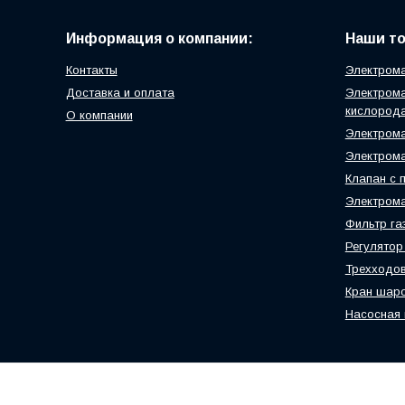
Информация о компании:
Наши т
Контакты
Электрома
Доставка и оплата
Электрома
кислород
О компании
Электрома
Электрома
Клапан с 
Электром
Фильтр г
Регулятор
Трехходов
Кран шаро
Насосная 