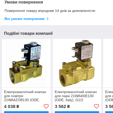
Умови повернення
Повернення товару впродовж 14 днів за домовленістю
Всі умови повернення
Подібні товари компанії
Електромагнітний клапан
Електромагнітний клапан
Елек
для повітря
для пари 21WA4I0E130
для
21WA4ZOB130 (ODE,
(ODE, Italy), G1/2
(ODE
Italy), G1/2
4 038
3 562
3 5
₴
₴