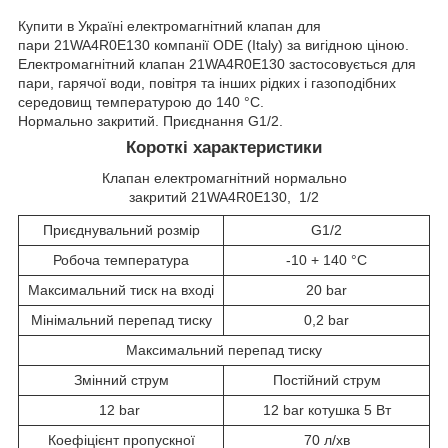
Купити в Україні електромагнітний клапан для
пари 21WA4R0E130 компанії ODE (Italy) за вигідною ціною.
Електромагнітний клапан 21WA4R0E130 застосовується для
пари, гарячої води, повітря та інших рідких і газоподібних
середовищ температурою до 140 °C.
Нормально закритий. Приєднання G1/2.
Короткі характеристики
Клапан електромагнітний нормально
закритий 21WA4R0E130, 1/2
Приєднувальний розмір
G1/2
Робоча температура
-10 + 140 °C
Максимальний тиск на вході
20 bar
Мінімальний перепад тиску
0,2 bar
Максимальний перепад тиску
Змінний струм
Постійний струм
12 bar
12 bar котушка 5 Вт
Коефіцієнт пропускної
70 л/хв