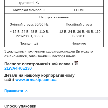
здатності, Kv
Матеріал мембрани
EPDM
Напруга живлення
Змінний струм, 50/60 Hz
Постійний струм
~ 12 В, 24 В, 48 В, 110 В,
- 12 В, 24 В, 36 В, 48 В, 110
220-230 В, 380 В
В, 220 В
Принцип дії
Непряме
З докладними технічними характеристиками Ви можете
ознайомитися, завантаживши паспорт нижче.
Паспорт електромагнітний клапан
21WA4R0E130
Деталі на нашому корпоративному
сайті
www.armakip.com.ua
Приховати
Спосіб упаковки