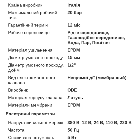
Країна виробник
Італія
Максимальний робочий
20 бар
тиск
Гарантійний термін
12 міс
Робоче середовище
Рідке середовище,
Газоподібне середовище,
Вода, Пар, Повітря
Матеріал ущільнення
EPDM
Діаметр умовного проходу
15 мм
Діаметр умовного проходу,
1/2"
дюйм
Вид електромагнітного
Непрямої дії (мембранний)
клапана
Виробник
ODE
Матеріал корпусу клапана
Латунь
Матеріали мембрани
EPDM
Електричні параметри
Напруга живильної мережі
380 В, 12 В, 24 В, 110 В, 220 В
Частота
50 Гц
Споживана потужність
5 Вт