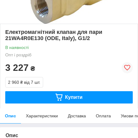
Електромагнітний клапан для пари
21WA4R0E130 (ODE, Italy), G1/2
В наявності
Опт і роздріб
3 227
₴
2 960 ₴
від 7 шт.
Купити
Опис
Характеристики
Доставка
Оплата
Умови п
Опис