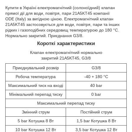
Купити в Україні електромагнітний (солоноїдний) клапан
прямої дії для води, повітря, пари 21A5KT45 компанії
ODE (Italy) за вигідною ціною. Електромагнітний клапан
21A5KT45 застосовується для води, повітря, пари та інших
рідких і газоподібних середовищ температурою до 180 °C.
Нормально закритий. Приєднання G3/8.
Короткі характеристики
Клапан електромагнітний нормально
закритий 21A5KT45, G3/8
Приєднувальний розмір
G3/8
Робоча температура
-40 + 180 °C
Максимальний тиск на вході
40 bar
Мінімальний перепад тиску
0 bar
Максимальний перепад тиску
Змінний струм
Постійний струм
5 bar Котушка 8 Вт
1,5 bar Котушка 8 Вт
10 bar Котушка 12 Вт
3,5 bar Котушка 12 Вт