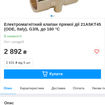
Електромагнітний клапан прямої дії 21A5KT45
(ODE, Italy), G3/8, до 180 °C
В наявності
Опт і роздріб
2 892
₴
2 631 ₴
від 5 шт.
Купити
Опис
Характеристики
Доставка
Оплата
Умови п
Опис