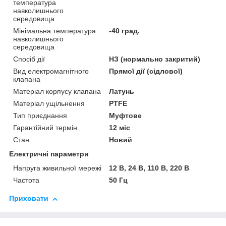
температура
навколишнього
середовища
Мінімальна температура
-40 град.
навколишнього
середовища
Спосіб дії
НЗ (нормально закритий)
Вид електромагнітного
Прямої дії (сідлової)
клапана
Матеріал корпусу клапана
Латунь
Матеріал ущільнення
PTFE
Тип приєднання
Муфтове
Гарантійний термін
12 міс
Стан
Новий
Електричні параметри
Напруга живильної мережі
12 В, 24 В, 110 В, 220 В
Частота
50 Гц
Приховати