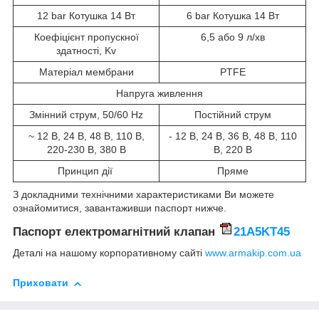
12 bar Котушка 14 Вт
6 bar Котушка 14 Вт
Коефіцієнт пропускної
6,5 або 9 л/хв
здатності, Kv
Матеріал мембрани
PTFE
Напруга живлення
Змінний струм, 50/60 Hz
Постійний струм
~ 12 В, 24 В, 48 В, 110 В,
- 12 В, 24 В, 36 В, 48 В, 110
220-230 В, 380 В
В, 220 В
Принцип дії
Пряме
З докладними технічними характеристиками Ви можете
ознайомитися, завантаживши паспорт нижче.
Паспорт електромагнітний клапан
21A5KT45
Деталі на нашому корпоративному сайті
www.armakip.com.ua
Приховати