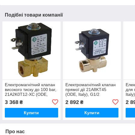
Подібні товари компанії
Електромагнітний клапан
Електромагнітний клапан
Елек
високого тиску до 100 bar,
прямої дії 21A8KT45
для 
21A2K0T12-XC (ODE,
(ODE, Italy), G1/2
Ital
Italy), G1/4
3 368
2 892
2 8
₴
₴
Купити
Купити
Про нас