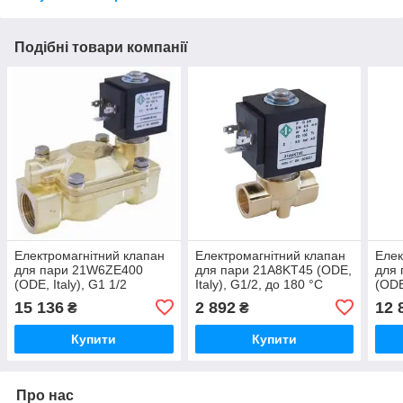
Подібні товари компанії
Електромагнітний клапан
Електромагнітний клапан
Елек
для пари 21W6ZE400
для пари 21A8KT45 (ODE,
для 
(ODE, Italy), G1 1/2
Italy), G1/2, до 180 °C
(ODE
15 136
2 892
12 
₴
₴
Купити
Купити
Про нас