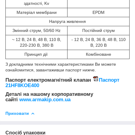
здатності, Kv
Матеріал мембрани
EPDM
Напруга живлення
Змінний струм, 50/60 Hz
Постійний струм
~ 12 В, 24 В, 48 В, 110 В,
- 12 В, 24 В, 36 В, 48 В, 110
220-230 В, 380 В
В, 220 В
Принцип дії
Комбіноване
З докладними технічними характеристиками Ви можете
ознайомитися, завантаживши паспорт нижче.
Паспорт електромагнітний клапан
Паспорт
21HF8KOE400
Деталі на нашому корпоративному
сайті
www.armakip.com.ua
Приховати
Спосіб упаковки