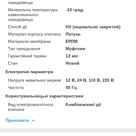
середовища
Мінімальна температура
-10 град.
навколишнього
середовища
Спосіб дії
НЗ (нормально закритий)
Матеріал корпусу клапана
Латунь
Матеріали мембрани
EPDM
Тип приєднання
Муфтове
Гарантійний термін
12 міс
Стан
Новий
Електричні параметри
Напруга живильної мережі
12 В, 24 В, 110 В, 220 В
Частота
50 Гц
Користувальницькі характеристики
Вид електромагнітного
Комбінованої дії
клапана
Приховати