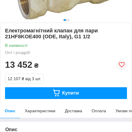
Електромагнітний клапан для пари
21HF8KOE400 (ODE, Italy), G1 1/2
В наявності
Опт і роздріб
13 452
₴
12 107 ₴
від 3 шт.
Купити
Опис
Характеристики
Доставка
Оплата
Умови п
Опис