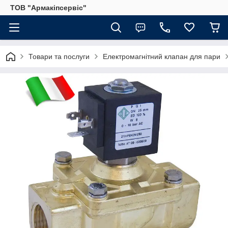
ТОВ "Армакіпсервіс"
Товари та послуги
Електромагнітний клапан для пари