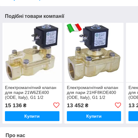
Подібні товари компанії
Електромагнітний клапан
Електромагнітний клапан
Елек
для пари 21W6ZE400
для пари 21HF8KOE400
для
(ODE, Italy), G1 1/2
(ODE, Italy), G1 1/2
(ODE
15 136
13 452
13 
₴
₴
Купити
Купити
Про нас