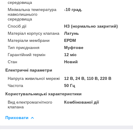
середовища
Мінімальна температура
-10 град.
навколишнього
середовища
Спосіб дії
НЗ (нормально закритий)
Матеріал корпусу клапана
Латунь
Матеріали мембрани
EPDM
Тип приєднання
Муфтове
Гарантійний термін
12 міс
Стан
Новий
Електричні параметри
Напруга живильної мережі
12 В, 24 В, 110 В, 220 В
Частота
50 Гц
Користувальницькі характеристики
Вид електромагнітного
Комбінованої дії
клапана
Приховати