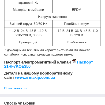
здатності, Kv
Матеріал мембрани
EPDM
Напруга живлення
Змінний струм, 50/60 Hz
Постійний струм
~ 12 В, 24 В, 48 В, 110 В,
- 12 В, 24 В, 36 В, 48 В, 110
220-230 В, 380 В
В, 220 В
Принцип дії
Комбіноване
З докладними технічними характеристиками Ви можете
ознайомитися, завантаживши паспорт нижче.
Паспорт електромагнітний клапан
Паспорт
21HF7KOE350
Деталі на нашому корпоративному
сайті
www.armakip.com.ua
Приховати
Спосіб упаковки