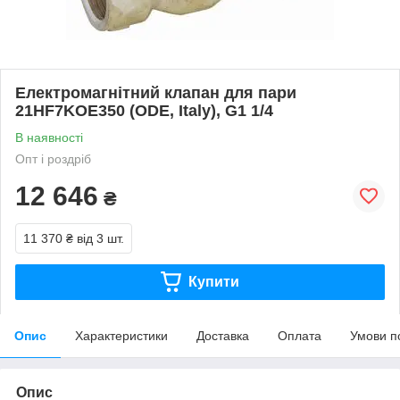
Електромагнітний клапан для пари
21HF7KOE350 (ODE, Italy), G1 1/4
В наявності
Опт і роздріб
12 646
₴
11 370 ₴
від 3 шт.
Купити
Опис
Характеристики
Доставка
Оплата
Умови п
Опис