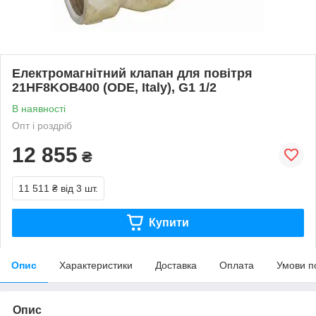
Електромагнітний клапан для повітря
21HF8KOB400 (ODE, Italy), G1 1/2
В наявності
Опт і роздріб
12 855
₴
11 511 ₴
від 3 шт.
Купити
Опис
Характеристики
Доставка
Оплата
Умови п
Опис