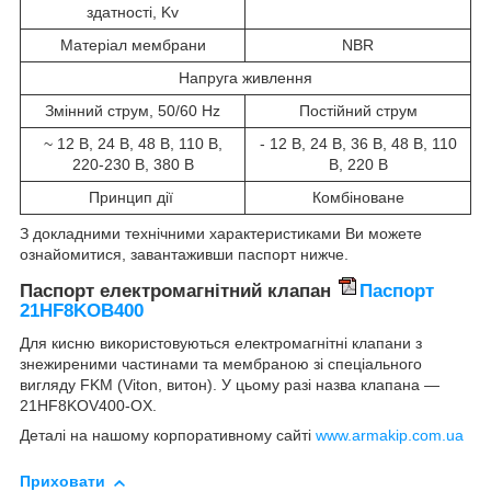
здатності, Kv
Матеріал мембрани
NBR
Напруга живлення
Змінний струм, 50/60 Hz
Постійний струм
~ 12 В, 24 В, 48 В, 110 В,
- 12 В, 24 В, 36 В, 48 В, 110
220-230 В, 380 В
В, 220 В
Принцип дії
Комбіноване
З докладними технічними характеристиками Ви можете
ознайомитися, завантаживши паспорт нижче.
Паспорт електромагнітний клапан
Паспорт
21HF8KOB400
Для кисню використовуються електромагнітні клапани з
знежиреними частинами та мембраною зі спеціального
вигляду FKM (Viton, витон). У цьому разі назва клапана —
21HF8KOV400-OX.
Деталі на нашому корпоративному сайті
www.armakip.com.ua
Приховати