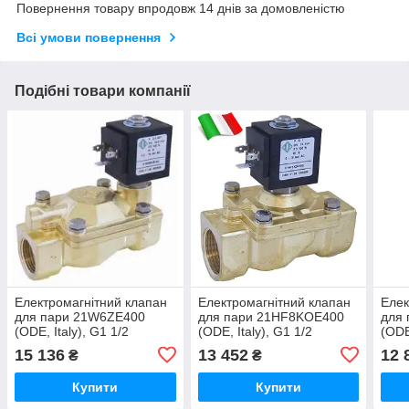
Повернення товару впродовж 14 днів за домовленістю
Всі умови повернення
Подібні товари компанії
Електромагнітний клапан
Електромагнітний клапан
Елек
для пари 21W6ZE400
для пари 21HF8KOE400
для 
(ODE, Italy), G1 1/2
(ODE, Italy), G1 1/2
(ODE
15 136
13 452
12 
₴
₴
Купити
Купити