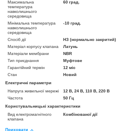
Максимальна
60 град.
температура
навколишнього
середовища
Мінімальна температура
-10 град.
навколишнього
середовища
Спосіб дії
НЗ (нормально закритий)
Матеріал корпусу клапана
Латунь
Матеріали мембрани
NBR
Тип приєднання
Муфтове
Гарантійний термін
12 міс
Стан
Новий
Електричні параметри
Напруга живильної мережі
12 В, 24 В, 110 В, 220 В
Частота
50 Гц
Користувальницькі характеристики
Вид електромагнітного
Комбінованої дії
клапана
Приховати