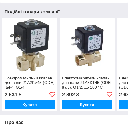
Подібні товари компанії
Електромагнітний клапан
Електромагнітний клапан
Елек
для води 21A2KV45 (ODE,
для пари 21A8KT45 (ODE,
для 
Italy), G1/4
Italy), G1/2, до 180 °C
(ODE
2 631
2 892
2 6
₴
₴
Купити
Купити
Про нас