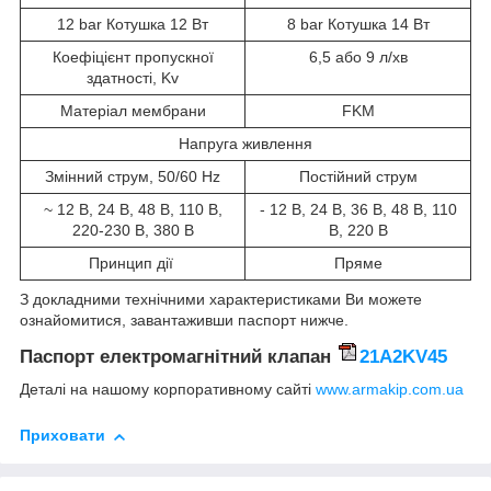
12 bar Котушка 12 Вт
8 bar Котушка 14 Вт
Коефіцієнт пропускної
6,5 або 9 л/хв
здатності, Kv
Матеріал мембрани
FKM
Напруга живлення
Змінний струм, 50/60 Hz
Постійний струм
~ 12 В, 24 В, 48 В, 110 В,
- 12 В, 24 В, 36 В, 48 В, 110
220-230 В, 380 В
В, 220 В
Принцип дії
Пряме
З докладними технічними характеристиками Ви можете
ознайомитися, завантаживши паспорт нижче.
Паспорт електромагнітний клапан
21A2KV45
Деталі на нашому корпоративному сайті
www.armakip.com.ua
Приховати