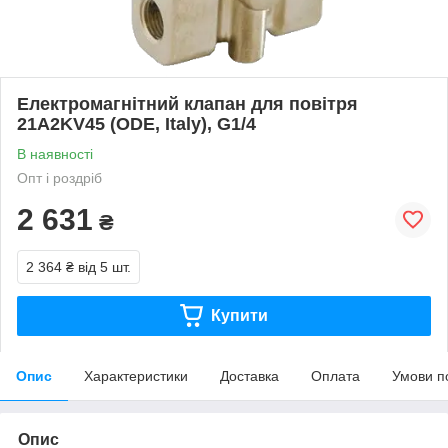
Електромагнітний клапан для повітря
21A2KV45 (ODE, Italy), G1/4
В наявності
Опт і роздріб
2 631
₴
2 364 ₴
від 5 шт.
Купити
Опис
Характеристики
Доставка
Оплата
Умови п
Опис