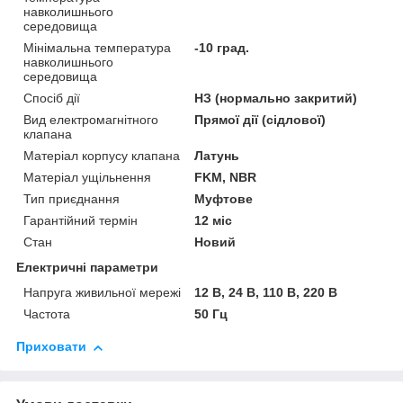
навколишнього
середовища
Мінімальна температура
-10 град.
навколишнього
середовища
Спосіб дії
НЗ (нормально закритий)
Вид електромагнітного
Прямої дії (сідлової)
клапана
Матеріал корпусу клапана
Латунь
Матеріал ущільнення
FKM, NBR
Тип приєднання
Муфтове
Гарантійний термін
12 міс
Стан
Новий
Електричні параметри
Напруга живильної мережі
12 В, 24 В, 110 В, 220 В
Частота
50 Гц
Приховати