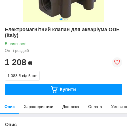
Електромагнітний клапан для акваріума ODE
(Italy)
В наявності
Опт і роздріб
1 208
₴
1 083 ₴
від 5 шт.
Купити
Опис
Характеристики
Доставка
Оплата
Умови п
Опис