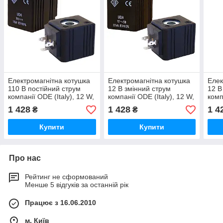
Електромагнітна котушка
Електромагнітна котушка
Елек
110 В постійний струм
12 В змінний струм
12 В
компанії ODE (Italy), 12 W,
компанії ODE (Italy), 12 W,
комп
36 мм x Ø13
36 мм x Ø13
36 м
1 428
1 428
1 4
₴
₴
Купити
Купити
Про нас
Рейтинг не сформований
Менше 5 відгуків за останній рік
Працює з 16.06.2010
м. Київ