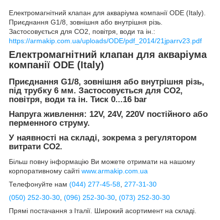
Електромагнітний клапан для акваріума компанії ODE (Italy).
Приєднання G1/8, зовнішня або внутрішня різь.
Застосовується для СО2, повітря, води та ін.:
https://armakip.com.ua/uploads/ODE/pdf_2014/21jparrv23.pdf
Електромагнітний клапан для акваріума
компанії ODE (Italy)
Приєднання G1/8, зовнішня або внутрішня різь,
під трубку 6 мм. Застосовується для СО2,
повітря, води та ін. Тиск 0...16 bar
Напруга живлення: 12V, 24V, 220V постійного або
перменного струму.
У наявності на складі, зокрема з регулятором
витрати СО2.
Більш повну інформацію Ви можете отримати на нашому
корпоративному сайті
www.armakip.com.ua
Телефонуйте нам
(044)
277-45-58
,
277-31-30
(050) 252-30-30
,
(096) 252-30-30
,
(073) 252-30-30
Прямі постачання з Італії. Широкий асортимент на складі.