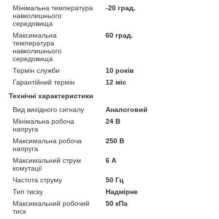
Мінімальна температура
-20 град.
навколишнього
середовища
Максимальна
60 град.
температура
навколишнього
середовища
Термін служби
10 років
Гарантійний термін
12 міс
Технічні характеристики
Вид вихідного сигналу
Аналоговий
Мінімальна робоча
24 В
напруга
Максимальна робоча
250 В
напруга
Максимальний струм
6 А
комутації
Частота струму
50 Гц
Тип тиску
Надмірне
Максимальний робочий
50 кПа
тиск