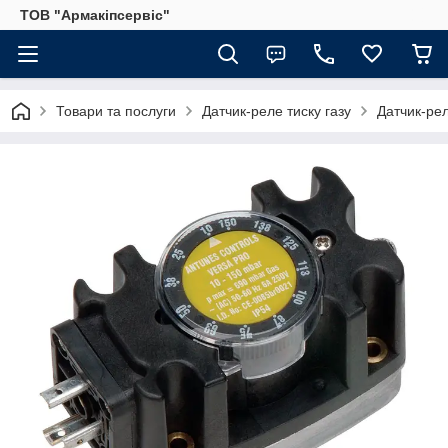
ТОВ "Армакіпсервіс"
Товари та послуги
Датчик-реле тиску газу
Датчик-рел