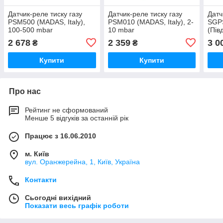
Датчик-реле тиску газу
Датчик-реле тиску газу
Датч
PSM500 (MADAS, Italy),
PSM010 (MADAS, Italy), 2-
SGP
100-500 mbar
10 mbar
(Пів
mba
2 678
2 359
3 0
₴
₴
Купити
Купити
Про нас
Рейтинг не сформований
Менше 5 відгуків за останній рік
Працює з 16.06.2010
м. Київ
вул. Оранжерейна, 1, Київ, Україна
Контакти
Сьогодні вихідний
Показати весь графік роботи