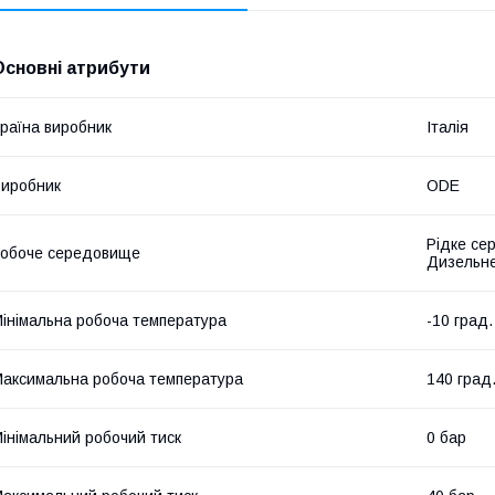
Основні атрибути
раїна виробник
Італія
иробник
ODE
Рідке се
обоче середовище
Дизельне
інімальна робоча температура
-10 град.
аксимальна робоча температура
140 град
інімальний робочий тиск
0 бар