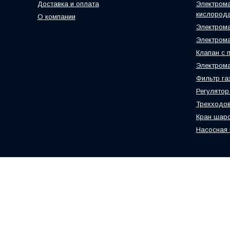
Доставка и оплата
Электрома
кислород
О компании
Электрома
Электрома
Клапан с 
Электром
Фильтр г
Регулятор
Трехходов
Кран шаро
Насосная 