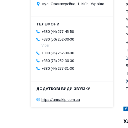
о
вул. Оранжерейна, 1, Київ, Україна
П
М
М
+380 (44) 277-45-58
Р
+380 (50) 252-30-30
Н
Viber
П
+380 (96) 252-30-30
З
+380 (73) 252-30-30
Б
+380 (44) 277-31-30
(
П
https://armakip.com.ua
Х