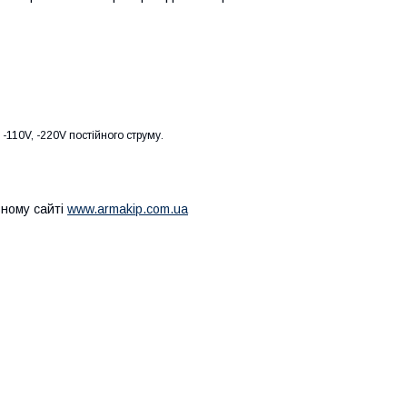
 -110V, -220V постійного струму.
вному сайті
www.armakip.com.ua