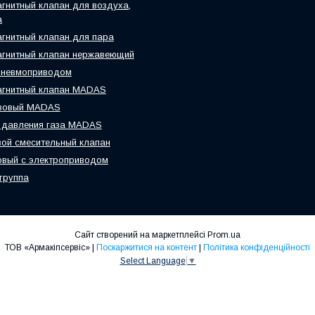
гнитный клапан для воздуха,
а
гнитный клапан для пара
гнитный клапан нержавеющий
пневмоприводом
агнитный клапан MADAS
азовый MADAS
 давления газа MADAS
ой смесительный клапан
вый с электроприводом
группа
Сайт створений на маркетплейсі
Prom.ua
ТОВ «Армакіпсервіс» |
Поскаржитися на контент
|
Політика конфіденційності
Select Language
▼