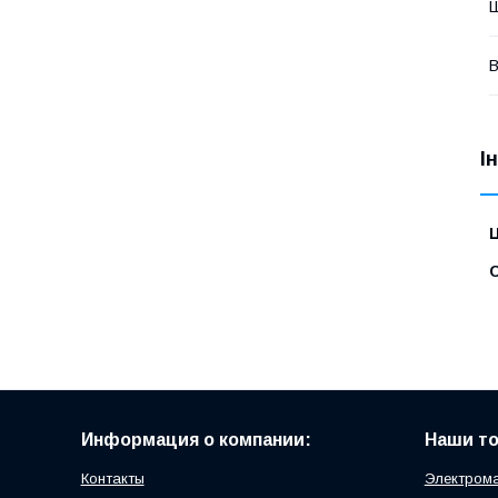
В
І
Ц
С
Информация о компании:
Наши т
Контакты
Электрома