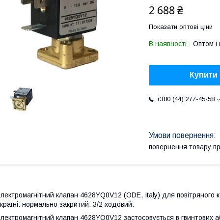
2 688 ₴
Показати оптові ціни
В наявності
Оптом і 
Купити
+380 (44) 277-45-58
повернення товару п
лектромагнітний клапан 4628YQ0V12 (ODE, Italy) для повітряного 
країні. нормально закритий. 3/2 ходовий.
лектромагнітний клапан 4628YQ0V12 застосовується в гвинтових а