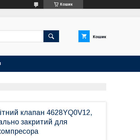
Кошик
Кошик
И
ітний клапан 4628YQ0V12,
мально закритий для
 компресора