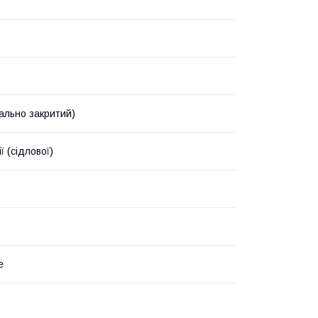
ально закритий)
ї (сідлової)
е