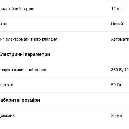
арантійний термін
12 міс
Стан
Новий
ип електромагнітного клапана
Автомат
Електричні параметри
апруга живильної мережі
380 В, 12
астота
50 Гц
Габаритні розміри
Довжина
25 мм