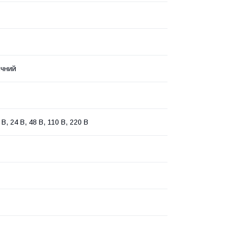
ичний
 В, 24 В, 48 В, 110 В, 220 В