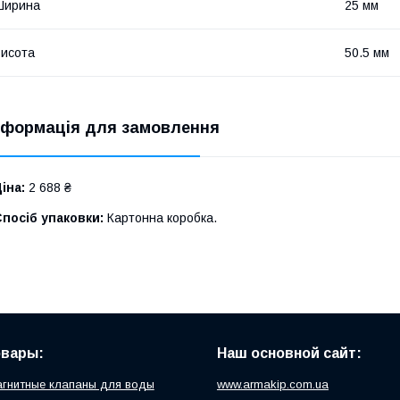
Ширина
25 мм
исота
50.5 мм
нформація для замовлення
іна:
2 688 ₴
посіб упаковки:
Картонна коробка.
овары:
Наш основной сайт:
гнитные клапаны для воды
www.armakip.com.ua