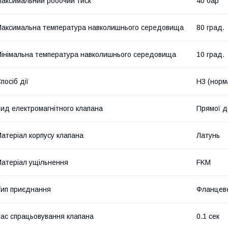
аксимальний робочий тиск
40 бар
аксимальна температура навколишнього середовища
80 град.
інімальна температура навколишнього середовища
10 град.
посіб дії
НЗ (норм
ид електромагнітного клапана
Прямої ді
атеріал корпусу клапана
Латунь
атеріал ущільнення
FKM
ип приєднання
Фланцев
ас спрацьовування клапана
0.1 сек