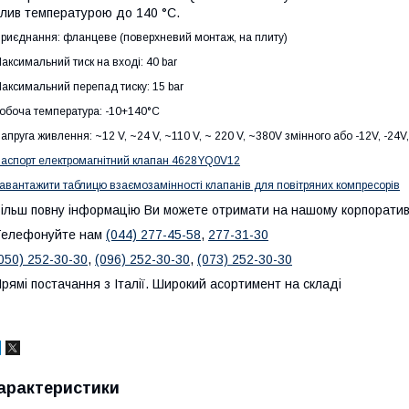
лив температурою до 140 °C.
риєднання: фланцеве (поверхневий монтаж, на плиту)
аксимальний тиск на вході: 40 bar
аксимальний перепад тиску: 15 bar
обоча температура: -10+140°C
апруга живлення: ~12 V, ~24 V, ~110 V, ~ 220 V, ~380V змінного або -12V, -24V,
аспорт електромагнітний клапан 4628YQ0V12
авантажити таблицю взаємозамінності клапанів для повітряних компресорів
ільш повну інформацію Ви можете отримати на нашому корпорати
Телефонуйте нам
(044)
277-45-58
,
277-31-30
050) 252-30-30
,
(096) 252-30-30
,
(073) 252-30-30
рямі постачання з Італії. Широкий асортимент на складі
арактеристики