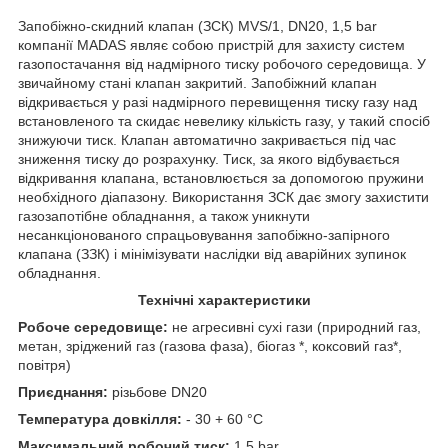
Запобіжно-скидний клапан (ЗСК) MVS/1, DN20, 1,5 bar
компанії MADAS являє собою пристрій для захисту систем
газопостачання від надмірного тиску робочого середовища. У
звичайному стані клапан закритий. Запобіжний клапан
відкривається у разі надмірного перевищення тиску газу над
встановленого та скидає невелику кількість газу, у такий спосіб
знижуючи тиск. Клапан автоматично закривається під час
зниження тиску до розрахунку. Тиск, за якого відбувається
відкривання клапана, встановлюється за допомогою пружини
необхідного діапазону. Використання ЗСК дає змогу захистити
газозапотібне обладнання, а також уникнути
несанкціонованого спрацьовування запобіжно-запірного
клапана (ЗЗК) і мінімізувати наслідки від аварійних зупинок
обладнання.
Технічні характеристики
Робоче середовище:
не агресивні сухі гази (природний газ,
метан, зріджений газ (газова фаза), біогаз *, коксовий газ*,
повітря)
Приєднання:
різьбове DN20
Температура довкілля:
- 30 + 60 °C
Максимальний робочий тиск:
1,5 bar