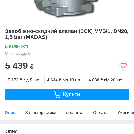
Запобіжно-скидний клапан (ЗСК) MVS/1, DN20,
1,5 bar (MADAS)
В наявності
Опт і роздріб
5 439
₴
5 172 ₴
від 5 шт.
4 634 ₴
від 10 шт.
4 038 ₴
від 20 шт.
Купити
Опис
Характеристики
Доставка
Оплата
Умови п
Опис