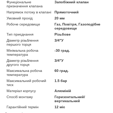
Функціональне
Запобіжний клапан
призначення клапана
Напрямок потоку в клапані
Прямоточний
Умовний прохід
20 мм
Робоче середовище
Газ, Повітря, Газоподібне
середовище
Тип приєднання
Різьбове
Діаметр різьблення
3/4"У
першого торця
Мінімальна робоча
-30 град.
температура
Діаметр різьблення
3/4"У
другого торця
Максимальна робоча
60 град.
температура
Максимальний робочий
1.5 бар
тиск
Матеріал корпусу
Алюміній
Спосіб монтажу
Горизонтальний/
вертикальний
Гарантійний термін
12 міс