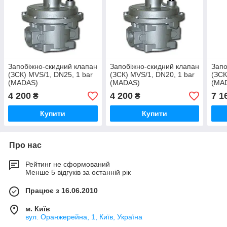
Запобіжно-скидний клапан
Запобіжно-скидний клапан
Запо
(ЗСК) MVS/1, DN25, 1 bar
(ЗСК) MVS/1, DN20, 1 bar
(ЗСК
(MADAS)
(MADAS)
(MA
4 200
4 200
7 1
₴
₴
Купити
Купити
Про нас
Рейтинг не сформований
Менше 5 відгуків за останній рік
Працює з 16.06.2010
м. Київ
вул. Оранжерейна, 1, Київ, Україна