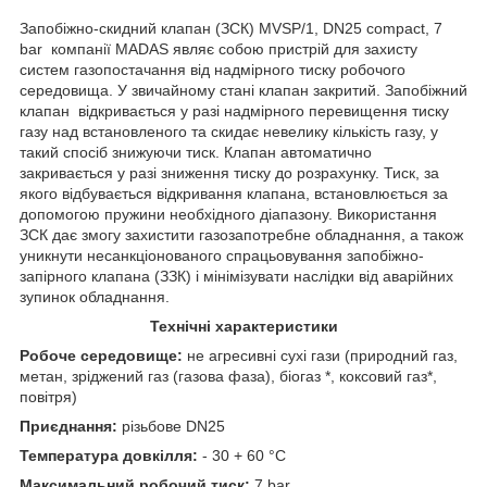
Запобіжно-скидний клапан (ЗСК) MVSP/1, DN25 compact, 7
bar компанії MADAS являє собою пристрій для захисту
систем газопостачання від надмірного тиску робочого
середовища. У звичайному стані клапан закритий. Запобіжний
клапан відкривається у разі надмірного перевищення тиску
газу над встановленого та скидає невелику кількість газу, у
такий спосіб знижуючи тиск. Клапан автоматично
закривається у разі зниження тиску до розрахунку. Тиск, за
якого відбувається відкривання клапана, встановлюється за
допомогою пружини необхідного діапазону. Використання
ЗСК дає змогу захистити газозапотребне обладнання, а також
уникнути несанкціонованого спрацьовування запобіжно-
запірного клапана (ЗЗК) і мінімізувати наслідки від аварійних
зупинок обладнання.
Технічні характеристики
Робоче середовище:
не агресивні сухі гази (природний газ,
метан, зріджений газ (газова фаза), біогаз *, коксовий газ*,
повітря)
Приєднання:
різьбове DN25
Температура довкілля:
- 30 + 60 °C
Максимальний робочий тиск:
7 bar