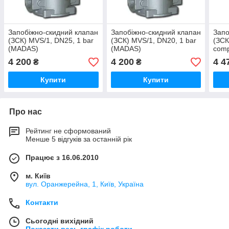
Запобіжно-скидний клапан
Запобіжно-скидний клапан
Запо
(ЗСК) MVS/1, DN25, 1 bar
(ЗСК) MVS/1, DN20, 1 bar
(ЗСК
(MADAS)
(MADAS)
comp
4 200
4 200
4 4
₴
₴
Купити
Купити
Про нас
Рейтинг не сформований
Менше 5 відгуків за останній рік
Працює з 16.06.2010
м. Київ
вул. Оранжерейна, 1, Київ, Україна
Контакти
Сьогодні вихідний