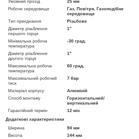
Умовний прохід
25 мм
Робоче середовище
Газ, Повітря, Газоподібне
середовище
Тип приєднання
Різьбове
Діаметр різьблення
1"
першого торця
Мінімальна робоча
-30 град.
температура
Діаметр різьблення
1"
другого торця
Максимальна робоча
60 град.
температура
Максимальний робочий
7 бар
тиск
Матеріал корпусу
Алюміній
Спосіб монтажу
Горизонтальний/
вертикальний
Гарантійний термін
12 міс
Додаткові характеристики
Ширина
94 мм
Висота
144 мм