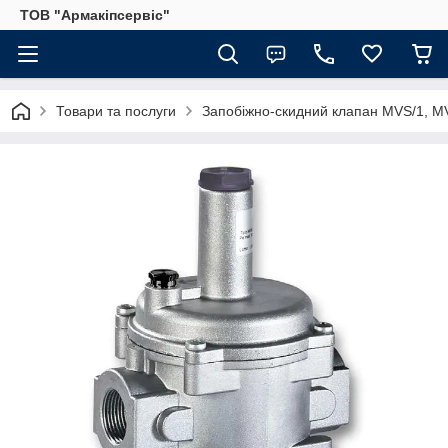
ТОВ "Армакіпсервіс"
Товари та послуги
Запобіжно-скидний клапан MVS/1, 