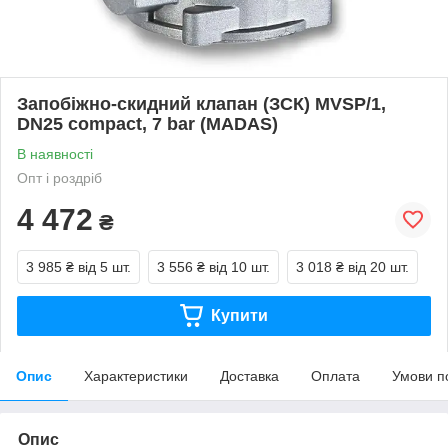
Запобіжно-скидний клапан (ЗСК) MVSP/1,
DN25 compact, 7 bar (MADAS)
В наявності
Опт і роздріб
4 472
₴
3 985 ₴
від 5 шт.
3 556 ₴
від 10 шт.
3 018 ₴
від 20 шт.
Купити
Опис
Характеристики
Доставка
Оплата
Умови п
Опис