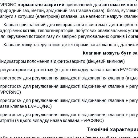
EVPC/NC
нормально закритий
призначений для
автоматичного
природний газ, метан, зріджений газ (газова фаза), біогаз, вуглекисл
апруги з котушки (електрона) клапана. За наявності напруги клапан
лапан призначений для використання в системах дистанційного к
одогрівних котлів, теплогенераторів, побутових опалювальних уста
ля керування потоком газу як запірно-регулювальних органі
лапани можуть керуватися детекторами загазованості, датчика
Клапани можуть бути за
 індикатором положення відкрито/закрито (кінцевий вимикач)
 регулятором витрати газу (у цього випадку назва клапана EVPCF/
 пристроєм для регулювання швидкості відкривання клапана (в ць
 пристроєм для регулювання швидкості відкривання клапана + регу
EVPCR/NC)
 пристроєм для регулювання швидкості відкривання клапана + регу
азва клапана EVPCQ/NC)
 пристроєм для регулювання швидкості відкривання клапана + рег
итрати (в цього випадку назва клапана EVPCS/NC)
Технічні характери