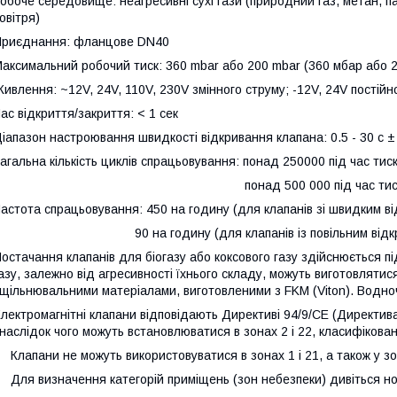
обоче середовище: неагресивні сухі гази (природний газ, метан, па
овітря)
риєднання: фланцове DN40
аксимальний робочий тиск: 360 mbar або 200 mbar (360 мбар або 
ивлення: ~12V, 24V, 110V, 230V змінного струму; -12V, 24V постійн
ас відкриття/закриття: < 1 сек
іапазон настроювання швидкості відкривання клапана: 0.5 - 30 с 
агальна кількість циклів спрацьовування: понад 250000 під час тис
понад 500 000 під час тиску до 
астота спрацьовування: 450 на годину (для клапанів зі швидким в
90 на годину (для клапанів із повільним відкри
остачання клапанів для біогазу або коксового газу здійснюється п
азу, залежно від агресивності їхнього складу, можуть виготовляти
щільнювальними матеріалами, виготовленими з FKM (Viton). Водноч
лектромагнітні клапани відповідають Директиві 94/9/СЕ (Директива А
наслідок чого можуть встановлюватися в зонах 2 і 22, класифікова
лапани не можуть використовуватися в зонах 1 і 21, а також у зон
ля визначення категорій приміщень (зон небезпеки) дивіться нор