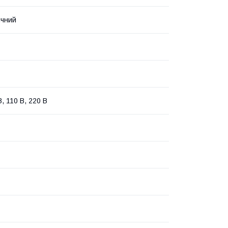
ичний
В, 110 В, 220 В