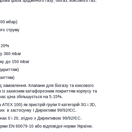
рова фаза зрідженого газу, біогаз, коксового газ,
200 мбар)
ого струму
± 20%
ку 360 mbar
150 mbar
ідкриттям)
ттям)
ід замовлення. Клапани для біогазу та коксового
ся із захисним катафорезним покриттям корпусу та
ас ціна збільшується на 5-15%.
ТЕХ 100) як пристрій групи II категорій 3G і 3D,
них в застосунку I Директиви 99/92/ЄС.
ах 0 і 20, згідно з Директивою 99/92/ЄС.
ми EN 60079-10 або відповідні норми України.