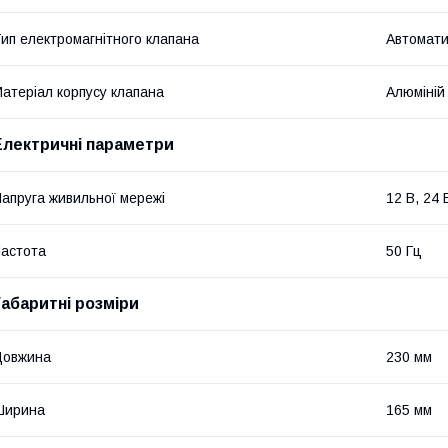
ип електромагнітного клапана
Автомат
атеріал корпусу клапана
Алюміній
Електричні параметри
апруга живильної мережі
12 В, 24 
астота
50 Гц
Габаритні розміри
Довжина
230 мм
Ширина
165 мм