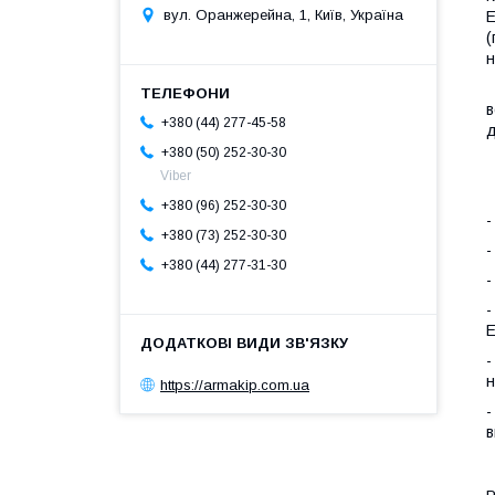
вул. Оранжерейна, 1, Київ, Україна
(
н
К
в
+380 (44) 277-45-58
д
+380 (50) 252-30-30
К
Viber
+380 (96) 252-30-30
-
+380 (73) 252-30-30
-
+380 (44) 277-31-30
-
-
-
н
https://armakip.com.ua
-
в