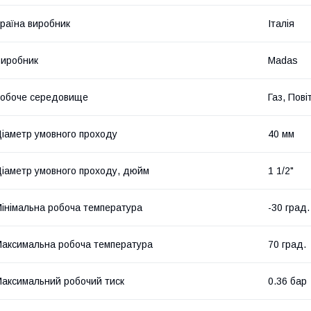
раїна виробник
Італія
иробник
Madas
обоче середовище
Газ, Пові
іаметр умовного проходу
40 мм
іаметр умовного проходу, дюйм
1 1/2"
інімальна робоча температура
-30 град.
аксимальна робоча температура
70 град.
аксимальний робочий тиск
0.36 бар