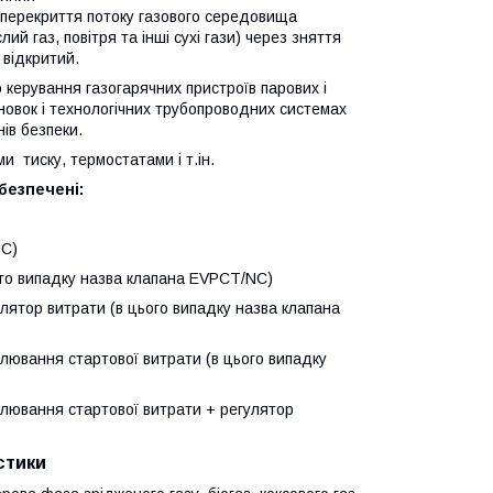
перекриття потоку газового середовища
ий газ, повітря та інші сухі гази) через зняття
 відкритий.
ерування газогарячних пристроїв парових і
новок і технологічних трубопроводних системах
в і органів безпеки.
ми тиску, термостатами
і т.ін.
безпечені:
NC)
ого випадку назва клапана EVPCT/NC)
лятор витрати (в цього випадку назва клапана
лювання стартової витрати (в цього випадку
улювання стартової витрати + регулятор
стики