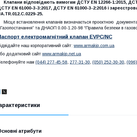
Клапани відповідають вимогам ДСТУ EN 12266-1:2015, ДСТУ 
СТУ EN 61000-3-3:2017, ДСТУ EN 61000-3-2:2016 і зареєстр
A.TR.012.C.0229-25.
ісце встановлення клапанів визначається проєктною документац
Газопостачання” та ДНАОП 0.00-1.20-98 “Правила безпеки в газово
Паспорт електромагнітний клапан EVPC/NC
ідвідайте наш корпоративний сайт:
www.armakip.com.ua
бо додатковий сайт
www.armakip.net.ua
Телефонуйте нам
(044) 277-45-58
,
277-31-30
,
(050) 252-30-30
,
(096
арактеристики
Основні атрибути