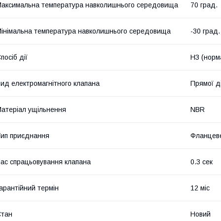
аксимальна температура навколишнього середовища
70 град.
інімальна температура навколишнього середовища
-30 град.
посіб дії
НЗ (норм
ид електромагнітного клапана
Прямої ді
атеріал ущільнення
NBR
ип приєднання
Фланцев
ас спрацьовування клапана
0.3 сек
арантійний термін
12 міс
Стан
Новий