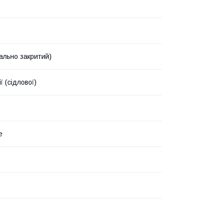
ально закритий)
ї (сідлової)
е