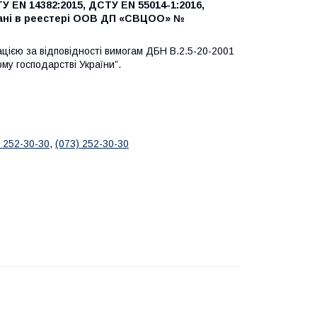
EN 14382:2015, ДСТУ EN 55014-1:2016,
овані в реестері ООВ ДП «СВЦОО» №
ією за відповідності вимогам ДБН В.2.5-20-2001
му господарстві України”.
) 252-30-30
,
(073) 252-30-30