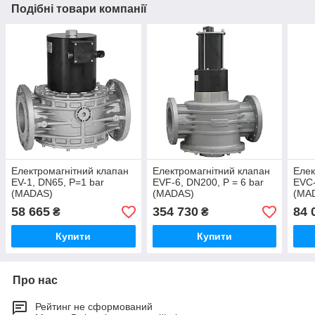
Подібні товари компанії
Електромагнітний клапан
Електромагнітний клапан
Елек
EV-1, DN65, P=1 bar
EVF-6, DN200, P = 6 bar
EVC-
(MADAS)
(MADAS)
(MA
58 665
354 730
84 
₴
₴
Купити
Купити
Про нас
Рейтинг не сформований