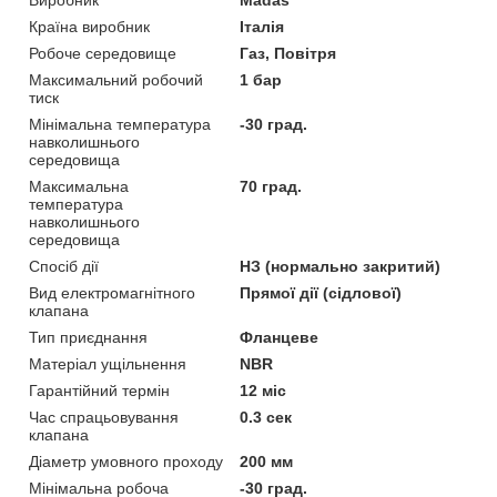
Країна виробник
Італія
Робоче середовище
Газ, Повітря
Максимальний робочий
1 бар
тиск
Мінімальна температура
-30 град.
навколишнього
середовища
Максимальна
70 град.
температура
навколишнього
середовища
Спосіб дії
НЗ (нормально закритий)
Вид електромагнітного
Прямої дії (сідлової)
клапана
Тип приєднання
Фланцеве
Матеріал ущільнення
NBR
Гарантійний термін
12 міс
Час спрацьовування
0.3 сек
клапана
Діаметр умовного проходу
200 мм
Мінімальна робоча
-30 град.