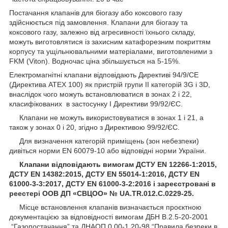
Постачання клапанів для біогазу або коксового газу
здійснюється під замовлення. Клапани для біогазу та
коксового газу, залежно від агресивності їхнього складу,
можуть виготовлятися із захисним катафорезним покриттям
корпусу та ущільнювальними матеріалами, виготовленими з
FKM (Viton). Водночас ціна збільшується на 5-15%.
Електромагнітні клапани відповідають Директиві 94/9/СЕ
(Директива АТЕХ 100) як пристрій групи II категорій 3G і 3D,
внаслідок чого можуть встановлюватися в зонах 2 і 22,
класифікованих в застосунку I Директиви 99/92/ЄС.
Клапани не можуть використовуватися в зонах 1 і 21, а
також у зонах 0 і 20, згідно з Директивою 99/92/ЄС.
Для визначення категорій приміщень (зон небезпеки)
дивіться норми EN 60079-10 або відповідні норми України.
Клапани відповідають вимогам ДСТУ EN 12266-1:2015,
ДСТУ EN 14382:2015, ДСТУ EN 55014-1:2016, ДСТУ EN
61000-3-3:2017, ДСТУ EN 61000-3-2:2016 і зареєстровані в
реестері ООВ ДП «СВЦОО» №
UA.TR.012.C.0229-25.
Місце встановлення клапанів визначається проєктною
документацією за відповідності вимогам ДБН В.2.5-20-2001
“Газопостачання” та ДНАОП 0.00-1.20-98 “Правила безпеки в