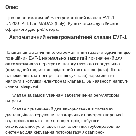
Опис
Ціна на автоматичний електромагнітний клапан EVF-1,
DN200, P=1 bar, MADAS (Italy). Купити зі складу в Києві в
офіційного дистриб'ютора,
Автоматичний електромагнітний клапан EVF-1
Клапан автоматичний електромагнітний газовий відсічний дво
позиційний EVF-1
нормально закритий
призначений для
автоматичного
перекриття потоку газового середовища
(природний газ, метан, зріджений газ (газова фаза), біогаз,
вуглекислий газ, повітря та інші сухі гази) через зняття
напруги з котушки (електрона) клапана. За наявності напруги
клапан відкритий.
Клапан за замовчуванням забезпечений регулятором
витрати.
Клапан призначений для використання в системах
дистанційного керування газогарячних пристроїв парових і
водогріхних котлів, теплогенераторів, побутових
опалювальних установок і технологічних трубопроводних
системах для керування потоком газу як запірно-