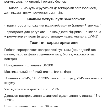
регулювальних органів і органів безпеки.
Клапани можуть керуватися детекторами загазованості,
датчиками тиску, термостатами
і т.ін.
Клапани можуть бути забезпечені:
- індикатором положення відкрито/закрито (кінцевий вимикач)
- пристроєм для регулювання швидкості відкривання клапана
+ регулятор витрати (в цього випадку назва клапана EVR-1)
Технічні характеристики
Робоче середовище: неагресивні сухі гази (природний газ,
метан, парова фаза зрідженого газу, біогаз, коксового газ,
повітря)
Приєднання: фланцове DN200
Максимальний робочий тиск: 1 bar (1 бар)
Живлення: ~24V, 110V, 230V змінного струму; -24V постійного
струму
Час відкриття/закриття: 30 с ± 20%
Діапазон настроювання швидкості відкривання клапана: 45 с
± 20%
Частота спрацьовування: 20 в час