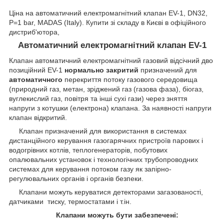
Ціна на автоматичний електромагнітний клапан EV-1, DN32,
P=1 bar, MADAS (Italy). Купити зі складу в Києві в офіційного
дистриб'ютора,
Автоматичний електромагнітний клапан EV-1
Клапан автоматичний електромагнітний газовий відсічний дво
позиційний EV-1
нормально закритий
призначений для
автоматичного
перекриття потоку газового середовища
(природний газ, метан, зріджений газ (газова фаза), біогаз,
вуглекислий газ, повітря та інші сухі гази) через зняття
напруги з котушки (електрона) клапана. За наявності напруги
клапан відкритий.
Клапан призначений для використання в системах
дистанційного керування газогарячних пристроїв парових і
водогрівних котлів, теплогенераторів, побутових
опалювальних установок і технологічних трубопроводних
системах для керування потоком газу як запірно-
регулювальних органів і органів безпеки.
Клапани можуть керуватися детекторами загазованості,
датчиками тиску, термостатами
і т.ін.
Клапани можуть бути забезпечені: