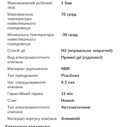
Максимальний робочий
1 бар
тиск
Максимальна
70 град.
температура
навколишнього
середовища
Мінімальна температура
-30 град.
навколишнього
середовища
Спосіб дії
НЗ (нормально закритий)
Вид електромагнітного
Прямої дії (сідлової)
клапана
Матеріал ущільнення
NBR
Тип приєднання
Різьбове
Час спрацьовування
0.3 сек
клапана
Гарантійний термін
12 міс
Стан
Новий
Тип електромагнітного
Автоматичний
клапана
Матеріал корпусу клапана
Алюміній
Електричні параметри