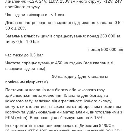
Живлення: ~12V, 24V, 110V, 230V змінного струму; -12V, 24V
постійного струму
Час відкриття/закриття: < 1 сек
Діапазон настроювання швидкості відкривання клапана: 0.5 -
30 с ± 20%
Загальна кількість циклів спрацьовування: понад 250 000 за
тиску 0,5 - 1,0 bar
понад 500 000 під
час тиску до 0,5 bar
Частота спрацьовування: 450 на годину (для клапанів зі
швидким відкриттям)
90 на годину (для клапанів із
повільним відкриттям)
Постачання клапанів для біогазу або коксового газу
здійснюється під замовлення. Клапани для біогазу та
коксового газу, залежно від агресивності їхнього складу,
можуть виготовлятися із захисним катафорезним покриттям
корпусу та ущільнювальними матеріалами, виготовленими з
FKM (Viton). Водночас ціна збільшується на 5-15%.
Електромагнітні клапани відповідають Директиві 94/9/СЕ