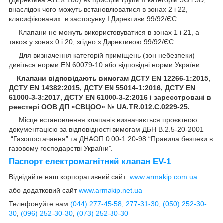
(Директива АТЕХ 100) як пристрій групи II категорій 3G і 3D,
внаслідок чого можуть встановлюватися в зонах 2 і 22,
класифікованих в застосунку I Директиви 99/92/ЄС.
Клапани не можуть використовуватися в зонах 1 і 21, а
також у зонах 0 і 20, згідно з Директивою 99/92/ЄС.
Для визначення категорій приміщень (зон небезпеки)
дивіться норми EN 60079-10 або відповідні норми України.
Клапани відповідають вимогам ДСТУ EN 12266-1:2015,
ДСТУ EN 14382:2015, ДСТУ EN 55014-1:2016, ДСТУ EN
61000-3-3:2017, ДСТУ EN 61000-3-2:2016 і зареєстровані в
реестері ООВ ДП «СВЦОО» №
UA.TR.012.C.0229-25.
Місце встановлення клапанів визначається проєктною
документацією за відповідності вимогам ДБН В.2.5-20-2001
“Газопостачання” та ДНАОП 0.00-1.20-98 “Правила безпеки в
газовому господарстві України”.
Паспорт електромагнітний клапан EV-1
Відвідайте наш корпоративний сайт:
www.armakip.com.ua
або додатковий сайт
www.armakip.net.ua
Телефонуйте нам
(044) 277-45-58
,
277-31-30
,
(050) 252-30-
30
,
(096) 252-30-30
,
(073) 252-30-30