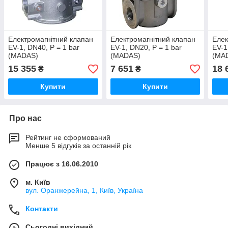
Електромагнітний клапан
Електромагнітний клапан
Елек
EV-1, DN40, P = 1 bar
EV-1, DN20, P = 1 bar
EV-1
(MADAS)
(MADAS)
(MA
15 355
7 651
18 
₴
₴
Купити
Купити
Про нас
Рейтинг не сформований
Менше 5 відгуків за останній рік
Працює з 16.06.2010
м. Київ
вул. Оранжерейна, 1, Київ, Україна
Контакти
Сьогодні вихідний