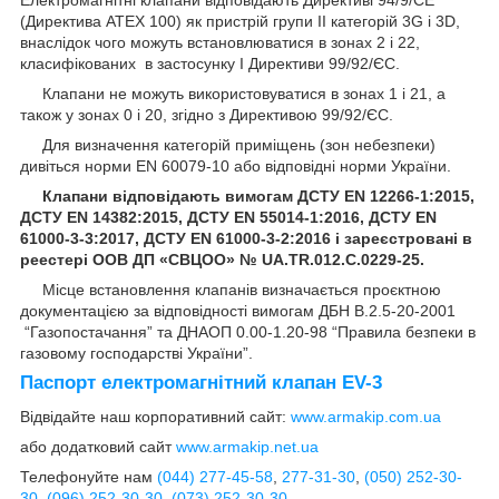
Електромагнітні клапани відповідають Директиві 94/9/СЕ
(Директива АТЕХ 100) як пристрій групи II категорій 3G і 3D,
внаслідок чого можуть встановлюватися в зонах 2 і 22,
класифікованих в застосунку I Директиви 99/92/ЄС.
Клапани не можуть використовуватися в зонах 1 і 21, а
також у зонах 0 і 20, згідно з Директивою 99/92/ЄС.
Для визначення категорій приміщень (зон небезпеки)
дивіться норми EN 60079-10 або відповідні норми України.
Клапани відповідають вимогам ДСТУ EN 12266-1:2015,
ДСТУ EN 14382:2015, ДСТУ EN 55014-1:2016, ДСТУ EN
61000-3-3:2017, ДСТУ EN 61000-3-2:2016 і зареєстровані в
реестері ООВ ДП «СВЦОО» №
UA.TR.012.C.0229-25.
Місце встановлення клапанів визначається проєктною
документацією за відповідності вимогам ДБН В.2.5-20-2001
“Газопостачання” та ДНАОП 0.00-1.20-98 “Правила безпеки в
газовому господарстві України”.
Паспорт електромагнітний клапан EV-3
Відвідайте наш корпоративний сайт:
www.armakip.com.ua
або додатковий сайт
www.armakip.net.ua
Телефонуйте нам
(044) 277-45-58
,
277-31-30
,
(050) 252-30-
30
,
(096) 252-30-30
,
(073) 252-30-30