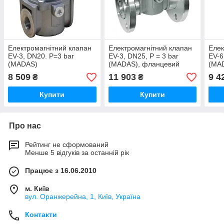
Електромагнітний клапан
Електромагнітний клапан
Елек
EV-3, DN20. P=3 bar
EV-3, DN25, P = 3 bar
EV-6
(MADAS)
(MADAS), фланцевий
(MA
8 509
11 903
9 4
₴
₴
Купити
Купити
Про нас
Рейтинг не сформований
Менше 5 відгуків за останній рік
Працює з 16.06.2010
м. Київ
вул. Оранжерейна, 1, Київ, Україна
Контакти