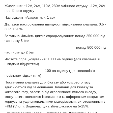
Живлення: ~12V, 24V, 110V, 230V змінного струму; -12V, 24V
постійного струму
Час відкриття/закриття: < 1 сек
Діапазон настроювання швидкості відкривання клапана: 0.5 -
30 с ± 20%
Загальна кількість циклів спрацьовування: понад 250 000 під
час тиску 3 bar
понад 500 000 під
час тиску до 2 bar
Частота спрацьовування: 1000 на годину (для клапанів зі
швидким відкриттям)
100 на годину (для клапанів із
повільним відкриттям)
Постачання клапанів для біогазу або коксового газу
здійснюється під замовлення. Клапани для біогазу та
коксового газу, залежно від агресивності їхнього складу,
можуть виготовлятися із захисним катафорезним покриттям
корпусу та ущільнювальними матеріалами, виготовленими з
FKM (Viton). Водночас ціна збільшується на 5-15%.