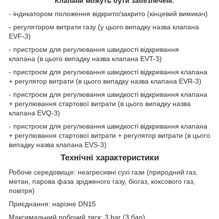
Клапани можуть бути забезпечені:
- індикатором положення відкрито/закрито (кінцевий вимикач)
- регулятором витрати газу (у цього випадку назва клапана
EVF-3)
- пристроєм для регулювання швидкості відкривання
клапана (в цього випадку назва клапана EVT-3)
- пристроєм для регулювання швидкості відкривання клапана
+ регулятор витрати (в цього випадку назва клапана EVR-3)
- пристроєм для регулювання швидкості відкривання клапана
+ регулювання стартової витрати (в цього випадку назва
клапана EVQ-3)
- пристроєм для регулювання швидкості відкривання клапана
+ регулювання стартової витрати + регулятор витрати (в цього
випадку назва клапана EVS-3)
Технічні характеристики
Робоче середовище: неагресивні сухі гази (природний газ,
метан, парова фаза зрідженого газу, біогаз, коксового газ,
повітря)
Приєднання: нарізне DN15
Максимальний робочий тиск: 3 bar (3 бар)