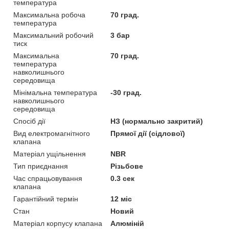
температура
Максимальна робоча
70 град.
температура
Максимальний робочий
3 бар
тиск
Максимальна
70 град.
температура
навколишнього
середовища
Мінімальна температура
-30 град.
навколишнього
середовища
Спосіб дії
НЗ (нормально закритий)
Вид електромагнітного
Прямої дії (сідлової)
клапана
Матеріал ущільнення
NBR
Тип приєднання
Різьбове
Час спрацьовування
0.3 сек
клапана
Гарантійний термін
12 міс
Стан
Новий
Матеріал корпусу клапана
Алюміній