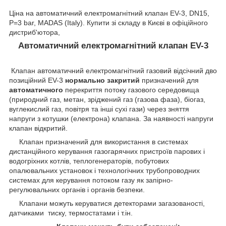
Ціна на автоматичний електромагнітний клапан EV-3, DN15,
P=3 bar, MADAS (Italy). Купити зі складу в Києві в офіційного
дистриб'ютора,
Автоматичний електромагнітний клапан EV-3
Клапан автоматичний електромагнітний газовий відсічний дво
позиційний EV-3
нормально закритий
призначений для
автоматичного
перекриття потоку газового середовища
(природний газ, метан, зріджений газ (газова фаза), біогаз,
вуглекислий газ, повітря та інші сухі гази) через зняття
напруги з котушки (електрона) клапана. За наявності напруги
клапан відкритий.
Клапан призначений для використання в системах
дистанційного керування газогарячних пристроїв парових і
водогріхних котлів, теплогенераторів, побутових
опалювальних установок і технологічних трубопроводних
системах для керування потоком газу як запірно-
регулювальних органів і органів безпеки.
Клапани можуть керуватися детекторами загазованості,
датчиками тиску, термостатами
і т.ін.