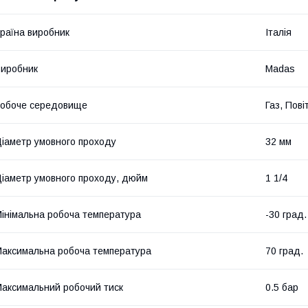
раїна виробник
Італія
иробник
Madas
обоче середовище
Газ, Пов
іаметр умовного проходу
32 мм
іаметр умовного проходу, дюйм
1 1/4
інімальна робоча температура
-30 град.
аксимальна робоча температура
70 град.
аксимальний робочий тиск
0.5 бар