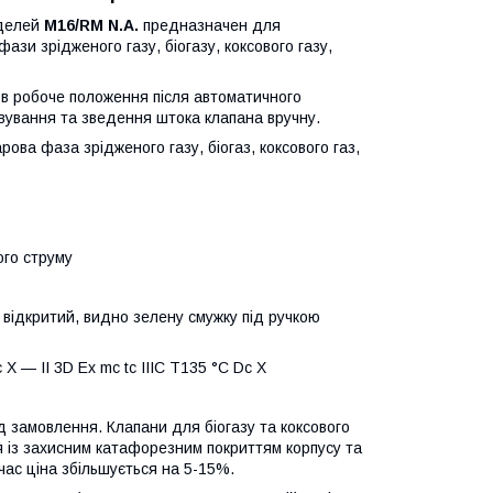
оделей
M16/RM N.A.
предназначен для
ази зрідженого газу, біогазу, коксового газу,
 в робоче положення після автоматичного
вування та зведення штока клапана вручну.
рова фаза зрідженого газу, біогаз, коксового газ,
ого струму
відкритий, видно зелену смужку під ручкою
 X — II 3D Ex mc tc IIIC T135 °C Dc X
ід замовлення. Клапани для біогазу та коксового
ся із захисним катафорезним покриттям корпусу та
ас ціна збільшується на 5-15%.