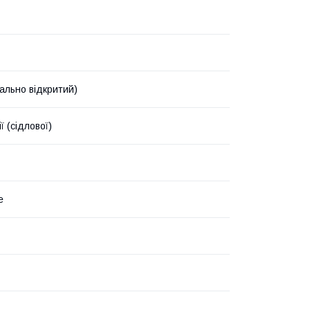
ально відкритий)
ї (сідлової)
е