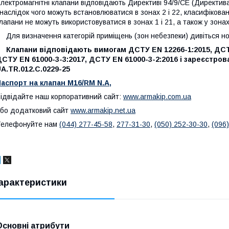
лектромагнітні клапани відповідають Директиві 94/9/СЕ (Директива 
наслідок чого можуть встановлюватися в зонах 2 і 22, класифікован
лапани не можуть використовуватися в зонах 1 і 21, а також у зонах
ля визначення категорій приміщень (зон небезпеки) дивіться нор
Клапани відповідають вимогам ДСТУ EN 12266-1:2015, ДСТУ
СТУ EN 61000-3-3:2017, ДСТУ EN 61000-3-2:2016 і зареєстр
A.TR.012.C.0229-25
аспорт на клапан M16/RM N.A,
ідвідайте наш корпоративний сайт:
www.armakip.com.ua
бо додатковий сайт
www.armakip.net.ua
Телефонуйте нам
(044) 277-45-58
,
277-31-30
,
(050) 252-30-30
,
(096
арактеристики
Основні атрибути