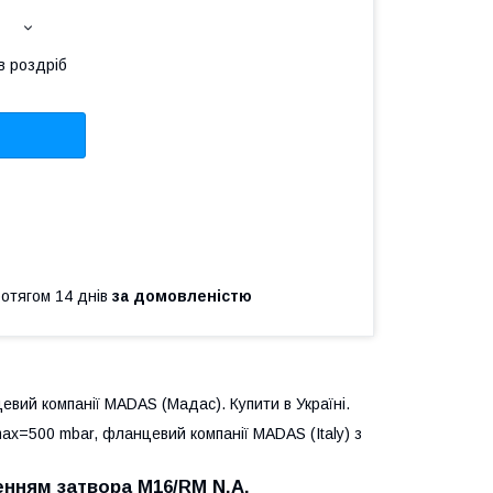
в роздріб
ротягом 14 днів
за домовленістю
вий компанії MADAS (Мадас). Купити в Україні.
max=
500 mbar, фланцевий
компанії MADAS (Italy) з
енням затвора M16/RM N.A.