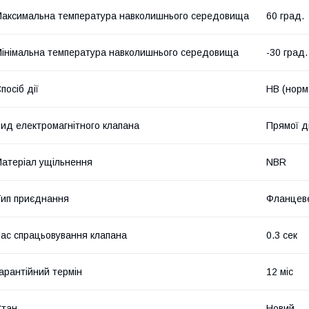
аксимальна температура навколишнього середовища
60 град.
інімальна температура навколишнього середовища
-30 град.
посіб дії
НВ (норм
ид електромагнітного клапана
Прямої ді
атеріал ущільнення
NBR
ип приєднання
Фланцев
ас спрацьовування клапана
0.3 сек
арантійний термін
12 міс
Стан
Новий