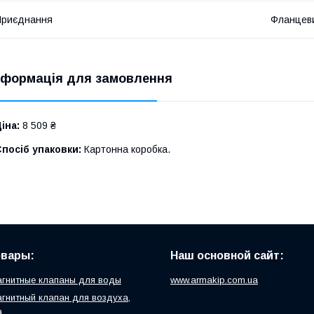
Приєднання
Фланцев
нформація для замовлення
іна:
8 509 ₴
посіб упаковки:
Картонна коробка.
овары:
Наш основной сайт:
гнитные клапаны для воды
www.armakip.com.ua
гнитный клапан для воздуха,
а