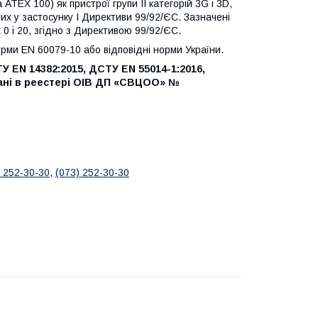
АТЕХ 100) як пристрої групи II категорій 3G і 3D,
их у застосунку I Директиви 99/92/ЄС. Зазначені
 0 і 20, згідно з Директивою 99/92/ЄС.
ми EN 60079-10 або відповідні норми України.
 EN 14382:2015, ДСТУ EN 55014-1:2016,
овані в реестері ОІВ ДП «СВЦОО» №
) 252-30-30
,
(073) 252-30-30