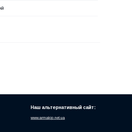
ий
Наш альтернативный сайт:
www.armakip.net.ua