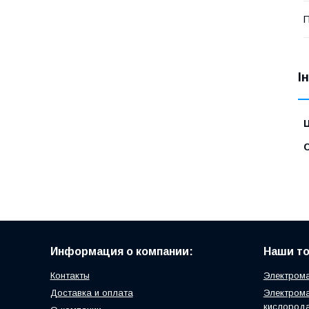
І
Ц
С
Информация о компании:
Наши т
Контакты
Электрома
Доставка и оплата
Электрома
кислород