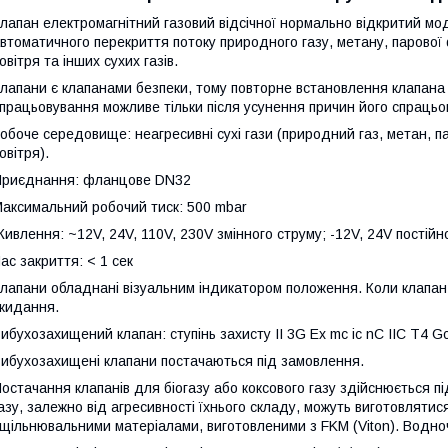
лапан електромагнітний газовий відсічної нормально відкритий м
втоматичного перекриття потоку природного газу, метану, парової ф
овітря та інших сухих газів.
лапани є клапанами безпеки, тому повторне встановлення клапана
працьовування можливе тільки після усунення причин його спрацьо
обоче середовище: неагресивні сухі гази (природний газ, метан, па
овітря).
риєднання: фланцове DN32
аксимальний робочий тиск: 500 mbar
ивлення: ~12V, 24V, 110V, 230V змінного струму; -12V, 24V постійн
ас закриття: < 1 сек
лапани обладнані візуальним індикатором положення. Коли клапан 
кидання.
ибухозахищений клапан: ступінь захисту II 3G Ex mc ic nC IIC T4 Gc
ибухозахищені клапани постачаються під замовлення.
остачання клапанів для біогазу або коксового газу здійснюється п
азу, залежно від агресивності їхнього складу, можуть виготовляти
щільнювальними матеріалами, виготовленими з FKM (Viton). Водноч