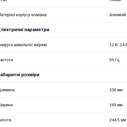
атеріал корпусу клапана
Алюміній
Електричні параметри
апруга живильної мережі
12 В, 24 
астота
50 Гц
Габаритні розміри
Довжина
230 мм
Ширина
165 мм
исота
244.5 мм