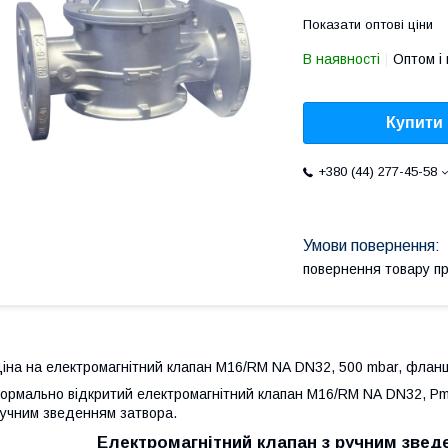
Показати оптові ціни
В наявності
Оптом і 
Купити
+380 (44) 277-45-58
повернення товару п
іна на електромагнітний клапан
M16/RM NA DN32, 500 mbar, фланце
ормально відкритий електромагнітний клапан
M16/RM NA
DN32, P
учним зведенням затвора.
Електромагнітний клапан з ручним звед