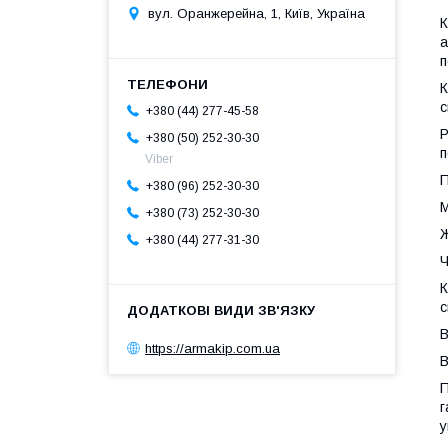
вул. Оранжерейна, 1, Київ, Україна
К
а
п
К
с
+380 (44) 277-45-58
Р
+380 (50) 252-30-30
п
Viber
П
+380 (96) 252-30-30
М
+380 (73) 252-30-30
Ж
+380 (44) 277-31-30
Ч
К
с
В
https://armakip.com.ua
В
П
г
у