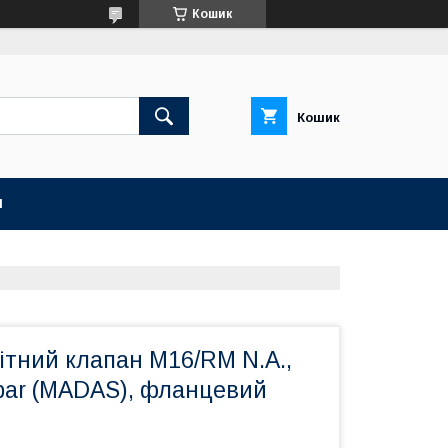
Кошик
Кошик
И
ітний клапан M16/RM N.A.,
bar (MADAS), фланцевий