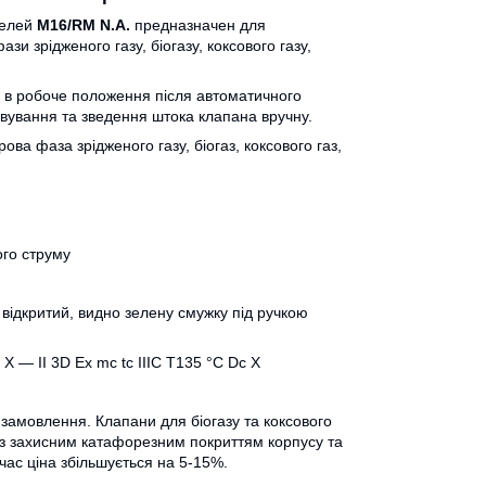
делей
M16/RM N.A.
предназначен для
и зрідженого газу, біогазу, коксового газу,
 в робоче положення після автоматичного
вування та зведення штока клапана вручну.
ва фаза зрідженого газу, біогаз, коксового газ,
ого струму
відкритий, видно зелену смужку під ручкою
 X — II 3D Ex mc tc IIIC T135 °C Dc X
 замовлення. Клапани для біогазу та коксового
я із захисним катафорезним покриттям корпусу та
ас ціна збільшується на 5-15%.