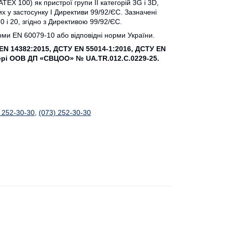
ТЕХ 100) як пристрої групи II категорій 3G і 3D,
х у застосунку I Директиви 99/92/ЄС. Зазначені
0 і 20, згідно з Директивою 99/92/ЄС.
ми EN 60079-10 або відповідні норми України.
EN 14382:2015, ДСТУ EN 55014-1:2016, ДСТУ EN
стері ООВ ДП «СВЦОО» № UA.TR.012.C.0229-25.
 252-30-30
,
(073) 252-30-30