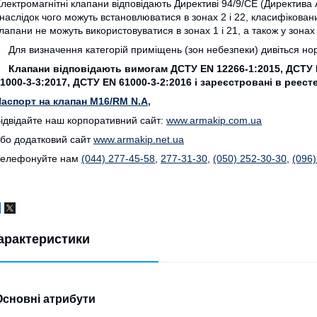
лектромагнітні клапани відповідають Директиві 94/9/СЕ (Директива А
наслідок чого можуть встановлюватися в зонах 2 і 22, класифіковани
лапани не можуть використовуватися в зонах 1 і 21, а також у зонах 
ля визначення категорій приміщень (зон небезпеки) дивіться нор
Клапани відповідають вимогам ДСТУ EN 12266-1:2015, ДСТУ 
1000-3-3:2017, ДСТУ EN 61000-3-2:2016 і зареєстровані в рее
аспорт на клапан M16/RM N.A,
ідвідайте наш корпоративний сайт:
www.armakip.com.ua
бо додатковий сайт
www.armakip.net.ua
Телефонуйте нам
(044) 277-45-58
,
277-31-30
,
(050) 252-30-30
,
(096)
арактеристики
Основні атрибути