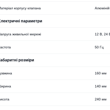
атеріал корпусу клапана
Алюміній
Електричні параметри
апруга живильної мережі
12 В, 24 
астота
50 Гц
Габаритні розміри
Довжина
160 мм
Ширина
140 мм
исота
240 мм