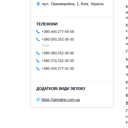
вул. Оранжерейна, 1, Київ, Україна
К
а
п
К
с
+380 (44) 277-45-58
Р
+380 (50) 252-30-30
п
Viber
П
+380 (96) 252-30-30
М
+380 (73) 252-30-30
Ж
+380 (44) 277-31-30
Ч
К
с
В
https://armakip.com.ua
В
П
г
у