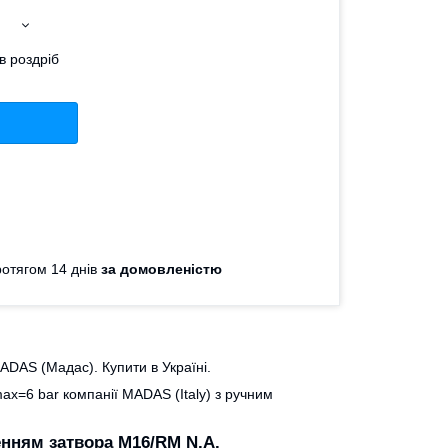
в роздріб
отягом 14 днів
за домовленістю
DAS (Мадас). Купити в Україні.
max=
6 bar
компанії MADAS (Italy) з ручним
енням затвора M16/RM N.A.