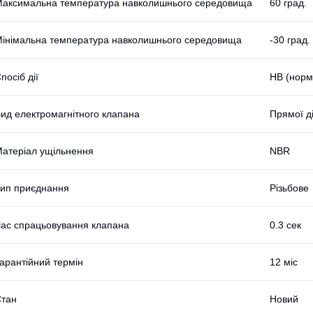
аксимальна температура навколишнього середовища
60 град.
інімальна температура навколишнього середовища
-30 град.
посіб дії
НВ (норм
ид електромагнітного клапана
Прямої ді
атеріал ущільнення
NBR
ип приєднання
Різьбове
ас спрацьовування клапана
0.3 сек
арантійний термін
12 міс
тан
Новий