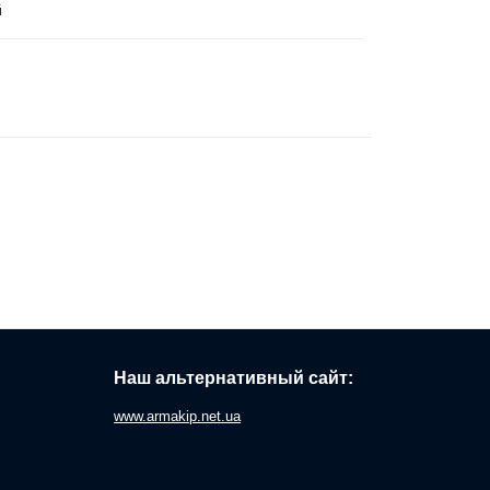
й
Наш альтернативный сайт:
www.armakip.net.ua