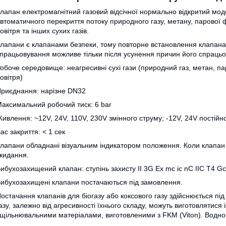
лапан електромагнітний газовий відсічної нормально відкритий мо
втоматичного перекриття потоку природного газу, метану, парової фаз
овітря та інших сухих газів.
лапани є клапанами безпеки, тому повторне встановлення клапана
працьовування можливе тільки після усунення причин його спрацьо
обоче середовище: неагресивні сухі гази (природний газ, метан, паро
овітря)
риєднання: нарізне DN32
аксимальний робочий тиск: 6 bar
ивлення: ~12V, 24V, 110V, 230V змінного струму; -12V, 24V постійн
ас закриття: < 1 сек
лапани обладнані візуальним індикатором положення. Коли клапан 
кидання.
ибухозахищений клапан: ступінь захисту II 3G Ex mc ic nC IIC T4 Gc
ибухозахищені клапани постачаються під замовлення.
остачання клапанів для біогазу або коксового газу здійснюється під
азу, залежно від агресивності їхнього складу, можуть виготовлятис
щільнювальними матеріалами, виготовленими з FKM (Viton). Водноч