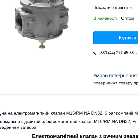
Показати оптові ціни
В наявності
Оптом і 
Купити
+380 (44) 277-45-58
повернення товару пр
іна на електромагнітний клапан
M16/RM NA DN32, 6 bar компанії MA
ормально відкритий електромагнітний клапан
M16/RM NA
DN32, P
веденням затвора.
Електромагнітний клапан з ручним звед