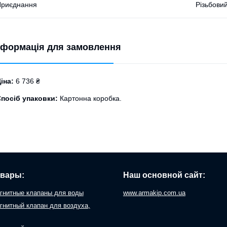
Приєднання
Різьбови
нформація для замовлення
іна:
6 736 ₴
посіб упаковки:
Картонна коробка.
овары:
Наш основной сайт:
гнитные клапаны для воды
www.armakip.com.ua
гнитный клапан для воздуха,