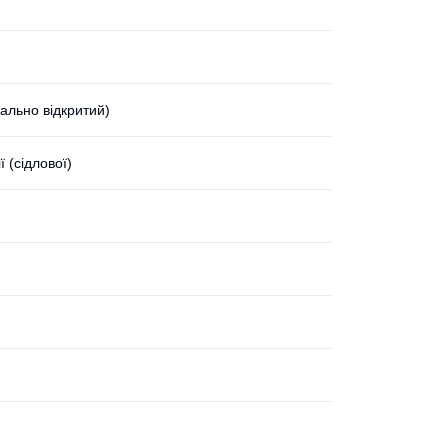
ально відкритий)
ї (сідлової)