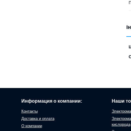
І
Ц
С
Информация о компании:
Наши т
Контакты
Электрома
Доставка и оплата
Электрома
кислорода
О компании