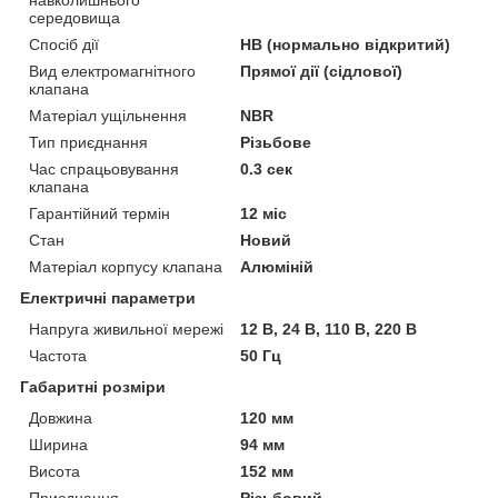
середовища
Спосіб дії
НВ (нормально відкритий)
Вид електромагнітного
Прямої дії (сідлової)
клапана
Матеріал ущільнення
NBR
Тип приєднання
Різьбове
Час спрацьовування
0.3 сек
клапана
Гарантійний термін
12 міс
Стан
Новий
Матеріал корпусу клапана
Алюміній
Електричні параметри
Напруга живильної мережі
12 В, 24 В, 110 В, 220 В
Частота
50 Гц
Габаритні розміри
Довжина
120 мм
Ширина
94 мм
Висота
152 мм
Приєднання
Різьбовий