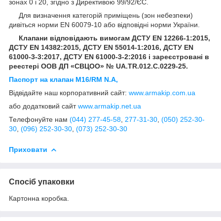
зонах 0 і 20, згідно з Директивою 99/92/ЄС.
Для визначення категорій приміщень (зон небезпеки)
дивіться норми EN 60079-10 або відповідні норми України.
Клапани відповідають вимогам ДСТУ EN 12266-1:2015,
ДСТУ EN 14382:2015, ДСТУ EN 55014-1:2016, ДСТУ EN
61000-3-3:2017, ДСТУ EN 61000-3-2:2016 і зареєстровані в
реестері ООВ ДП «СВЦОО» № UA.TR.012.C.0229-25.
Паспорт на клапан M16/RM N.A,
Відвідайте наш корпоративний сайт:
www.armakip.com.ua
або додатковий сайт
www.armakip.net.ua
Телефонуйте нам
(044) 277-45-58
,
277-31-30
,
(050) 252-30-
30
,
(096) 252-30-30
,
(073) 252-30-30
Приховати
Спосіб упаковки
Картонна коробка.