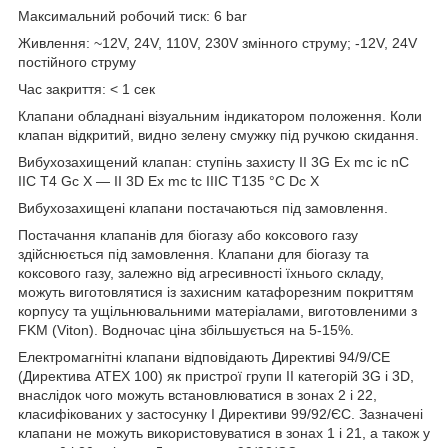
Максимальний робочий тиск: 6 bar
Живлення: ~12V, 24V, 110V, 230V змінного струму; -12V, 24V
постійного струму
Час закриття: < 1 сек
Клапани обладнані візуальним індикатором положення. Коли
клапан відкритий, видно зелену смужку під ручкою скидання.
Вибухозахищений клапан: ступінь захисту II 3G Ex mc ic nC
IIC T4 Gc X — II 3D Ex mc tc IIIC T135 °C Dc X
Вибухозахищені клапани постачаються під замовлення.
Постачання клапанів для біогазу або коксового газу
здійснюється під замовлення. Клапани для біогазу та
коксового газу, залежно від агресивності їхнього складу,
можуть виготовлятися із захисним катафорезним покриттям
корпусу та ущільнювальними матеріалами, виготовленими з
FKM (Viton). Водночас ціна збільшується на 5-15%.
Електромагнітні клапани відповідають Директиві 94/9/СЕ
(Директива АТЕХ 100) як пристрої групи II категорій 3G і 3D,
внаслідок чого можуть встановлюватися в зонах 2 і 22,
класифікованих у застосунку I Директиви 99/92/ЄС. Зазначені
клапани не можуть використовуватися в зонах 1 і 21, а також у