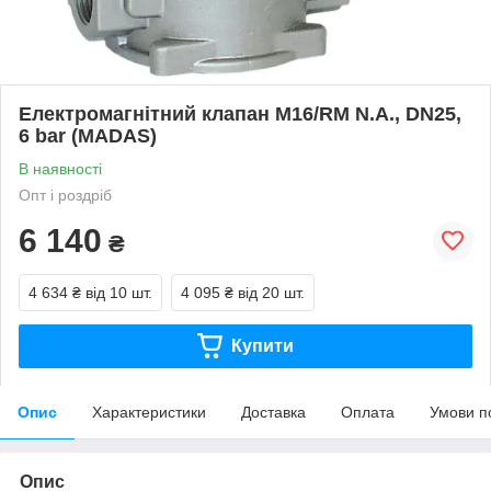
Електромагнітний клапан M16/RM N.A., DN25,
6 bar (MADAS)
В наявності
Опт і роздріб
6 140
₴
4 634 ₴
від 10 шт.
4 095 ₴
від 20 шт.
Купити
Опис
Характеристики
Доставка
Оплата
Умови п
Опис