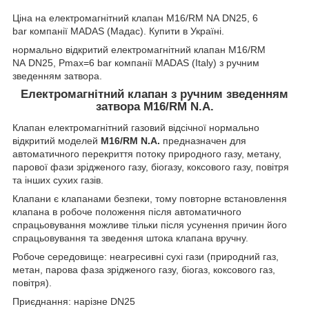
Ціна на електромагнітний клапан
M16/RM NA DN25, 6
bar компанії MADAS (Мадас). Купити в Україні.
нормально відкритий електромагнітний клапан
M16/RM
NA
DN25, Pmax=
6 bar
компанії MADAS (Italy) з ручним
зведенням затвора.
Електромагнітний клапан з ручним зведенням
затвора M16/RM N.A.
Клапан електромагнітний газовий відсічної нормально
відкритий моделей
M16/RM N.A.
предназначен для
автоматичного перекриття потоку природного газу, метану,
парової фази зрідженого газу, біогазу, коксового газу, повітря
та інших сухих газів.
Клапани є клапанами безпеки, тому повторне встановлення
клапана в робоче положення після автоматичного
спрацьовування можливе тільки після усунення причин його
спрацьовування та зведення штока клапана вручну.
Робоче середовище: неагресивні сухі гази (природний газ,
метан, парова фаза зрідженого газу, біогаз, коксового газ,
повітря).
Приєднання: нарізне DN25