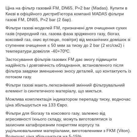
Ціна на фільтр газовий FM, DN65, P=2 bar (Madas). Купити в
Києві в офіційного дистриб'ютора компанії MADAS фільтри
газові FM, DN65, P=2 bar (2 бар).
Фільтри газові моделей FM, призначені для очищення сухих
газів (природний газ, газова фаза зрідженого газу, біогаз,
коксовий газ, окис вуглецю, повітря) від механічних домішок зі
ступенем очищення ≤ 50 мкм за тиску до 2 bar (2 кгс/см2) і
температури довкілля -40+70ºС.
Застосування фільтрів газових FM дає змогу підвищити
надійність і довговічність обладнання, встановленого після
фільтра завдяки зменшенню зносу деталей, що контактують із
потоком газу.
Фільтри газові мають легкознімний змінний фільтрувальний
елемент із синтетичного матеріалу, що миється.
Можлива комплектація індикатором перепаду тиску, водночас
ціна збільшується на 133 Євро.
Фільтри для біогазу та коксового газу, залежно від
агресивності їхнього складу, можуть виготовлятися із
захисним катафорезним покриттям корпусу та
ущільнювальними матеріалами, виготовленими з FKM (Viton).
Водночас ціна збільшується на 5-15%.