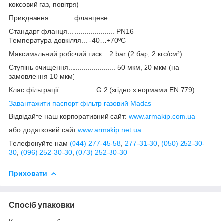
коксовий газ, повітря)
Приєднання............ фланцеве
Стандарт фланця........................ PN16
Температура довкілля... -40…+70ºС
Максимальний робочий тиск... 2 bar (2 бар, 2 кгс/см²)
Ступінь очищення........................ 50 мкм, 20 мкм (на
замовлення 10 мкм)
Клас фільтрації.................. G 2 (згідно з нормами EN 779)
Завантажити паспорт фільтр газовий Madas
Відвідайте наш корпоративний сайт:
www.armakip.com.ua
або додатковий сайт
www.armakip.net.ua
Телефонуйте нам
(044) 277-45-58
,
277-31-30
,
(050) 252-30-
30
,
(096) 252-30-30
,
(073) 252-30-30
Приховати
Спосіб упаковки