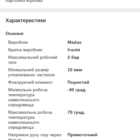
Картонна коробка.
Характеристики
Основні
Виробник
Madas
Країна виробник
Італія
Максимальний робочий
2 бар
тиск
Мінімальний розмір
10 мкм
уловлюваних частинок
Фільтруючий елемент
Пористий
Мінімальна робоча
-40 град.
температура
навколишнього
середовища
Максимальна робоча
70 град.
температура
навколишнього
середовища
Напрямок руху газу через
Прямоточний
фільтр