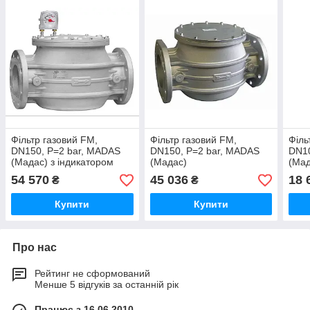
Фільтр газовий FM,
Фільтр газовий FM,
Філь
DN150, P=2 bar, MADAS
DN150, P=2 bar, MADAS
DN10
(Мадас) з індикатором
(Мадас)
(Мад
перепаду тиску
54 570
45 036
18 
₴
₴
Купити
Купити
Про нас
Рейтинг не сформований
Менше 5 відгуків за останній рік
Працює з 16.06.2010