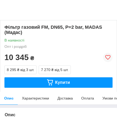
Фільтр газовий FM, DN65, P=2 bar, MADAS
(Мадас)
В наявності
Опт і роздріб
10 345
₴
8 295 ₴
від 3 шт.
7 270 ₴
від 5 шт.
Купити
Опис
Характеристики
Доставка
Оплата
Умови п
Опис