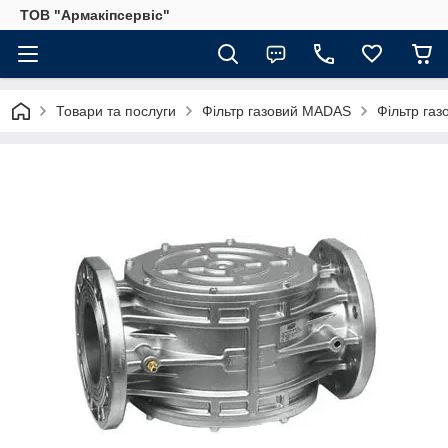
ТОВ "Армакіпсервіс"
Товари та послуги
Фільтр газовий MADAS
Фільтр га