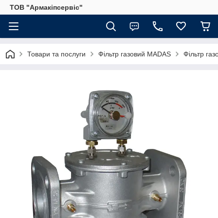
ТОВ "Армакіпсервіс"
Товари та послуги
Фільтр газовий MADAS
Фільтр газ