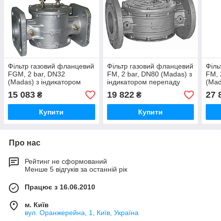
Фільтр газовий фланцевий
Фільтр газовий фланцевий
Філь
FGM, 2 bar, DN32
FM, 2 bar, DN80 (Madas) з
FM, 
(Madas) з індикатором
індикатором перепаду
(Mad
перепаду тиску
тиску
пере
15 083
19 822
27 
₴
₴
Купити
Купити
Про нас
Рейтинг не сформований
Менше 5 відгуків за останній рік
Працює з 16.06.2010
м. Київ
вул. Оранжерейна, 1, Київ, Україна