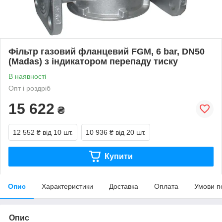
Фільтр газовий фланцевий FGM, 6 bar, DN50
(Madas) з індикатором перепаду тиску
В наявності
Опт і роздріб
15 622
₴
12 552 ₴
від 10 шт.
10 936 ₴
від 20 шт.
Купити
Опис
Характеристики
Доставка
Оплата
Умови п
Опис