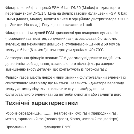
Фільтр газовий фланцевий FGM, 6 bar, DN50 (Madas) з індикатором
перепаду тиску DPG/1,5. Ціна на фільтр газовий фланцевий FGM, 6 bar,
DN50 (Madas, Мадас). Купити в Києві в офіційного дистриб'ютора з 2006
р.. Знижки. На складі. Регулярні постачання з Італії.
Фільтри газові моделей FGM призначені для очищення сухих газів
(природний газ, повітря, зріджений газ (газова фаза), біогаз, окис
вуглецю) від механічних домішок зі ступенем очищення ≤ 50 мкм за
тиску до 6 bar (6 кгс/см2) і температури довкілля -40+70ºС.
Застосування фільтрів газових FGM дає змогу підвищити надійність і
довговічність обладнання, встановленого після фільтра завдяки
зменшенню зносу деталей, що контактують із потоком газу.
Фільтри газові мають легкознімний змінний фільтрувальний елемент із
синтетичного матеріалу, що миється. Наявність індикатора перепаду
тиску дає змогу візуально визначити ступінь забруднення
фільтрувального елемента і за потреби очистити або замінити його.
Технічні характеристики
Робоче середовище............... неагресивні сухі гази (природний газ,
метан, скраплений газ (газова фаза), біогаз, коксовий газ, повітря)
Приєднання.................. фланцеве DN50