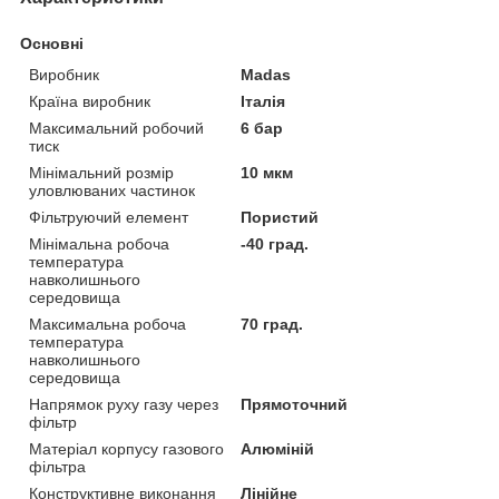
Основні
Виробник
Madas
Країна виробник
Італія
Максимальний робочий
6 бар
тиск
Мінімальний розмір
10 мкм
уловлюваних частинок
Фільтруючий елемент
Пористий
Мінімальна робоча
-40 град.
температура
навколишнього
середовища
Максимальна робоча
70 град.
температура
навколишнього
середовища
Напрямок руху газу через
Прямоточний
фільтр
Матеріал корпусу газового
Алюміній
фільтра
Конструктивне виконання
Лінійне