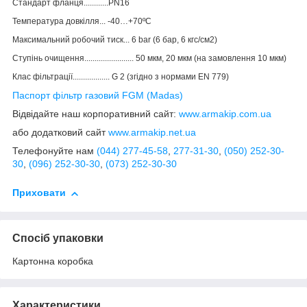
Стандарт фланця............PN16
Температура довкілля... -40…+70ºС
Максимальний робочий тиск... 6 bar (6 бар, 6 кгс/см2)
Ступінь очищення........................ 50 мкм, 20 мкм (на замовлення 10 мкм)
Клас фільтрації.................. G 2 (згідно з нормами EN 779)
Паспорт фільтр газовий FGM (Madas)
Відвідайте наш корпоративний сайт:
www.armakip.com.ua
або додатковий сайт
www.armakip.net.ua
Телефонуйте нам
(044) 277-45-58
,
277-31-30
,
(050) 252-30-
30
,
(096) 252-30-30
,
(073) 252-30-30
Приховати
Спосіб упаковки
Картонна коробка
Характеристики