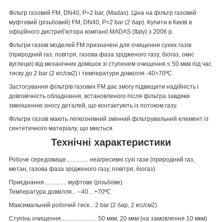
Фільтр газовий FM, DN40, P=2 bar, (Madas). Ціна на фільтр газовий
муфтовий (різьбовий) FM, DN40, P=2 bar (2 бар). Купити в Києві в
офіційного дистриб'ютора компанії MADAS (Italy) з 2006 р.
Фільтри газові моделей FM призначені для очищення сухих газів
(природний газ, повітря, газова фаза зрідженого газу, біогаз, окис
вуглецю) від механічних домішок зі ступенем очищення ≤ 50 мкм під час
тиску до 2 bar (2 кгс/см2) і температури довкілля -40+70ºС.
Застосування фільтрів газових FM дає змогу підвищити надійність і
довговічність обладнання, встановленого після фільтра завдяки
зменшенню зносу деталей, що контактують із потоком газу.
Фільтри газові мають легкознімний змінний фільтрувальний елемент із
синтетичного матеріалу, що миється.
Технічні характеристики
Робоче середовище............... неагресивні сухі гази (природний газ,
метан, газова фаза зрідженого газу, повітря, біогаз)
Приєднання............... муфтове (різьбове)
Температура довкілля... –40…+70ºС
Максимальний робочий тиск... 2 bar (2 бар, 2 кгс/см2)
Ступінь очищення........................ 50 мкм, 20 мкм (на замовлення 10 мкм)