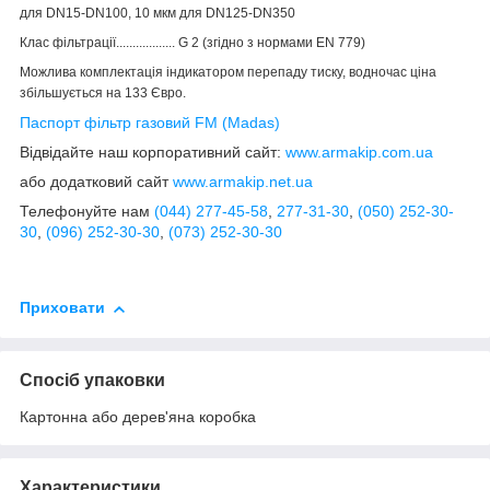
для DN15-DN100, 10 мкм для DN125-DN350
Клас фільтрації.................. G 2 (згідно з нормами EN 779)
Можлива комплектація індикатором перепаду тиску, водночас ціна
збільшується на 133 Євро.
Паспорт фільтр газовий FM (Madas)
Відвідайте наш корпоративний сайт:
www.armakip.com.ua
або додатковий сайт
www.armakip.net.ua
Телефонуйте нам
(044) 277-45-58
,
277-31-30
,
(050) 252-30-
30
,
(096) 252-30-30
,
(073) 252-30-30
Приховати
Спосіб упаковки
Картонна або дерев'яна коробка
Характеристики