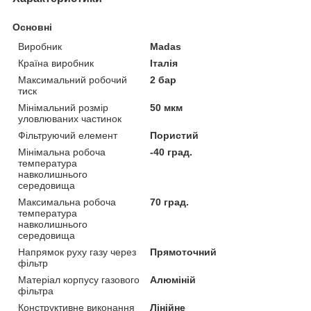
Основні
Виробник
Madas
Країна виробник
Італія
Максимальний робочий
2 бар
тиск
Мінімальний розмір
50 мкм
уловлюваних частинок
Фільтруючий елемент
Пористий
Мінімальна робоча
-40 град.
температура
навколишнього
середовища
Максимальна робоча
70 град.
температура
навколишнього
середовища
Напрямок руху газу через
Прямоточний
фільтр
Матеріал корпусу газового
Алюміній
фільтра
Конструктивне виконання
Лінійне