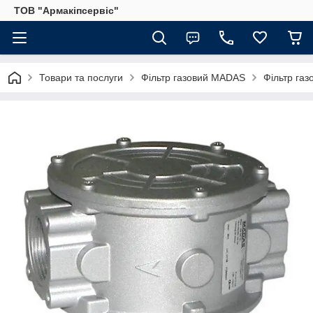
ТОВ "Армакіпсервіс"
Товари та послуги
Фільтр газовий MADAS
Фільтр газ