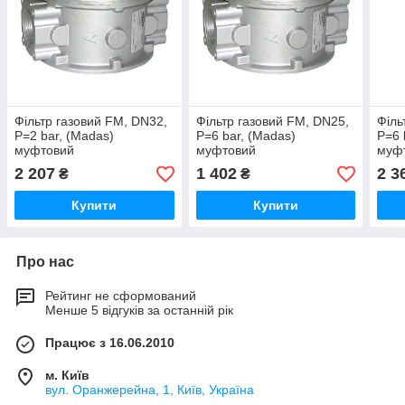
Фільтр газовий FM, DN32,
Фільтр газовий FM, DN25,
Філь
P=2 bar, (Madas)
P=6 bar, (Madas)
P=6 
муфтовий
муфтовий
муф
2 207
1 402
2 3
₴
₴
Купити
Купити
Про нас
Рейтинг не сформований
Менше 5 відгуків за останній рік
Працює з 16.06.2010
м. Київ
вул. Оранжерейна, 1, Київ, Україна