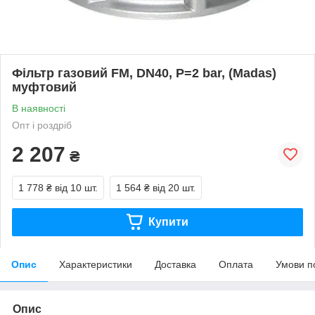
Фільтр газовий FM, DN40, P=2 bar, (Madas)
муфтовий
В наявності
Опт і роздріб
2 207
₴
1 778 ₴
від 10 шт.
1 564 ₴
від 20 шт.
Купити
Опис
Характеристики
Доставка
Оплата
Умови п
Опис